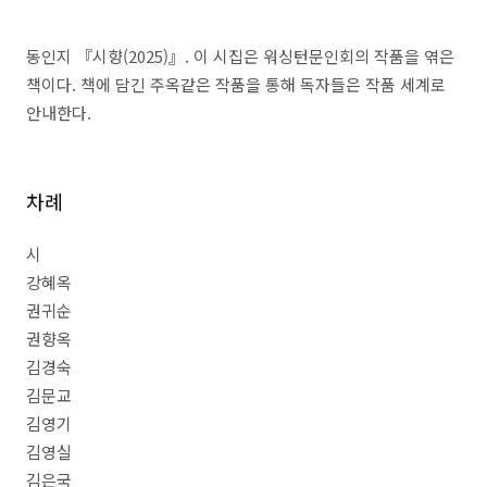
동인지
『
시향
(2025)
』
.
이 시집은 워싱턴문인회의 작품을 엮은
책이다
.
책에 담긴 주옥같은 작품을 통해 독자들은 작품 세계로
안내한다
.
차례
시
강혜옥
권귀순
권향옥
김경숙
김문교
김영기
김영실
김은국