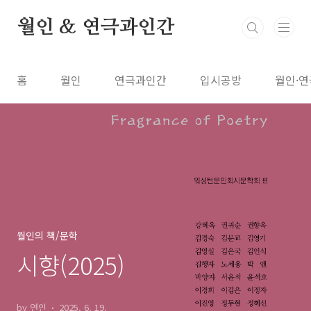
본문 바로가기
월인 & 연극과인간
홈
월인
연극과인간
입시공방
월인·연
월인의 책/문학
시향(2025)
by 연인
2025. 6. 19.