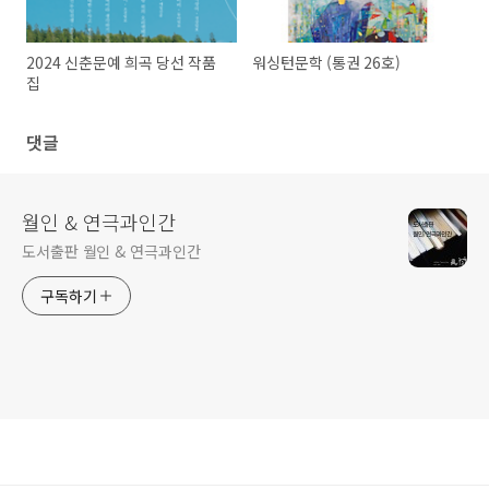
2024 신춘문예 희곡 당선 작품
워싱턴문학 (통권 26호)
집
댓글
월인 & 연극과인간
도서출판 월인 & 연극과인간
구독하기