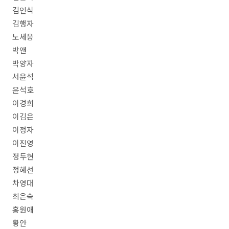
김인식
김행자
노세웅
박앤
박양자
서윤석
윤석호
이경희
이김은
이정자
이진영
정두현
정혜선
차영대
최은숙
홍원애
황안