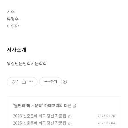
시조
류명수
이우암
저자소개
워싱턴문인회시문학회
1
구독하기
'
월인의 책
>
문학
' 카테고리의 다른 글
2026 신춘문예 희곡 당선 작품집
2026.01.28
(0)
2025 신춘문예 희곡 당선 작품집
2025.02.04
(0)