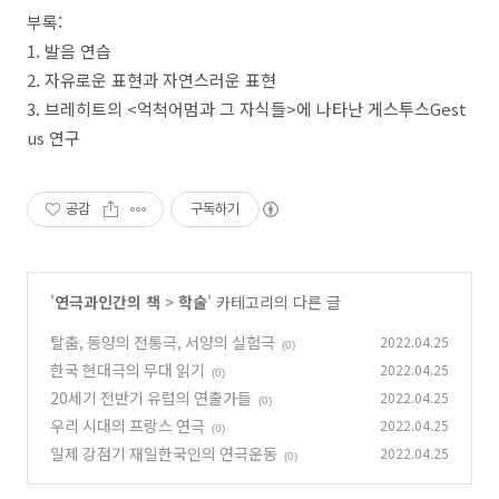
부록
:
1.
발음 연습
2.
자유로운 표현과 자연스러운 표현
3.
브레히트의
<
억척어멈과 그 자식들
>
에 나타난 게스투스
Gest
us
연구
공감
구독하기
'
연극과인간의 책
>
학술
' 카테고리의 다른 글
탈춤, 동양의 전통극, 서양의 실험극
2022.04.25
(0)
한국 현대극의 무대 읽기
2022.04.25
(0)
20세기 전반기 유럽의 연출가들
2022.04.25
(0)
우리 시대의 프랑스 연극
2022.04.25
(0)
일제 강점기 재일한국인의 연극운동
2022.04.25
(0)