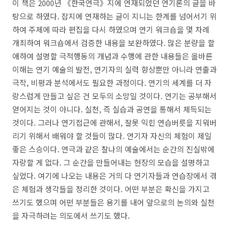
이 책은
2000
년
《
한국연극
》
지에 연재되었던 연기론의 글을 바
탕으로 하였다
.
잡지에 연재하는 글이 지니는 한계를 넘어서기 위
하여 주제에 따라 편집을 다시 하였으며 연기 워크숍을 몇 차례
개최하여 워크숍에서 검증한 내용을 보완하였다
.
많은 분량을 할
애하여 설명할 극적행동의 개념과 수행에 관한 내용들은 올바른
이해는 연기 예술의 발전
,
연기자의 실력 향상뿐만 아니라 연출과
극작
,
비평과 분석에서도 필요한 과정이다
.
연기의 세계를 더 자
랑스럽게 만들고 싶은 건 모두의 소망일 것이다
.
연기는 공부해서
얻어지는 것이 아니다
.
실천
,
즉 실습과 공연을 통해서 체득되는
것이다
.
그러나 연기접근에 관해서
,
잘못 익힌 연습버릇을 지워버
리기 위해서 배워야 할 것들이 많다
.
연기자 자신의 체험이 제일
좋은 스승이다
.
연극과 같은 찰나의 예술에서는 순간의 진실밖에
자랑할 게 없다
.
그 순간을 만들어내는 현장의 모습을 설명하고
싶었다
.
여기에 나오는 내용은 거의 다 연기자들과 연습장에서 겪
은 체험과 생각들을 정리한 것이다
.
어떤 부분은 확신을 가지고
쓰기도 했으며 어떤 부분들은 용기를 내어 앞으로의 논의와 실천
을 자극하려는 의도에서 쓰기도 했다
.