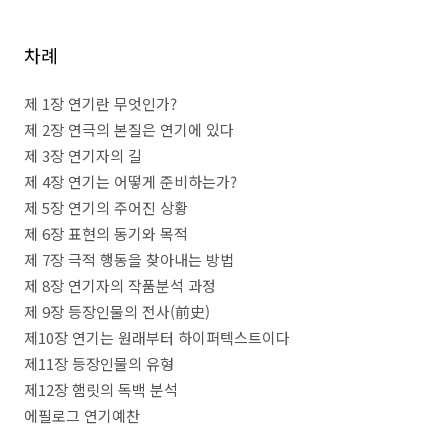
차례
제
1
장 연기란 무엇인가
?
제
2
장 연극의 본질은 연기에 있다
제
3
장 연기자의 길
제
4
장 연기는 어떻게 준비하는가
?
제
5
장 연기의 주어진 상황
제
6
장 표현의 동기와 목적
제
7
장 극적 행동을 찾아내는 방법
제
8
장 연기자의 작품분석 과정
제
9
장 등장인물의 전사
(
前史
)
제
10
장 연기는 원래부터 하이퍼텍스트이다
제
11
장 등장인물의 유형
제
12
장 햄릿의 독백 분석
에필로그 연기예찬