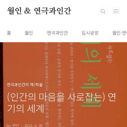
본문 바로가기
월인 & 연극과인간
홈
월인
연극과인간
입시공방
월인·연
연극과인간의 책/학술
(인간의 마음을 사로잡는) 연
기의 세계
by 연인
2022. 4. 25.