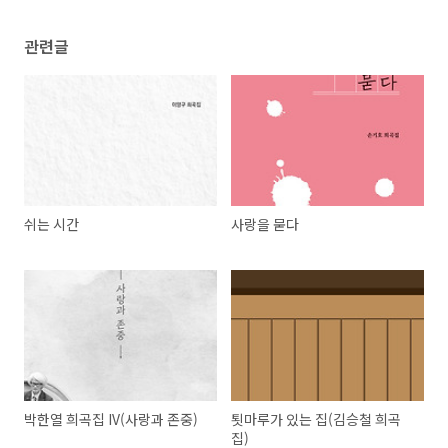
관련글
쉬는 시간
사랑을 묻다
박한열 희곡집 IV(사랑과 존중)
툇마루가 있는 집(김승철 희곡
집)