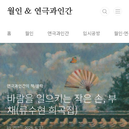
본문 바로가기
월인 & 연극과인간
홈
월인
연극과인간
입시공방
월인·연
연극과인간의 책/문학
바람을 일으키는 작은 손, 부
채(류수현 희곡집)
by 연인
2024. 6. 17.