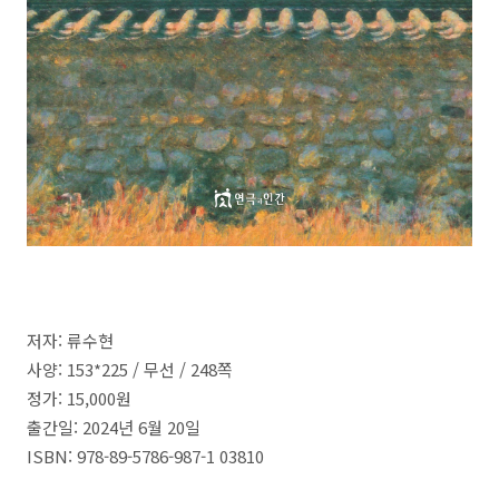
저자: 류수현
사양:
153*225 /
무선 / 248쪽
정
가: 15
,000
원
출간일: 2024
년 6
월 20
일
ISBN
:
978-89-5786-987-1 03810