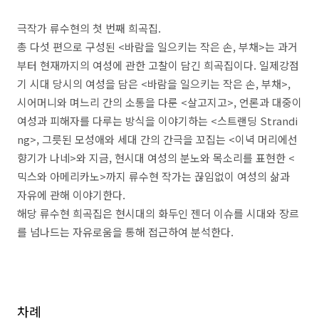
극작가 류수현의 첫 번째 희곡집
.
총 다섯 편으로 구성된
<
바람을 일으키는 작은 손
,
부채
>
는 과거
부터 현재까지의 여성에 관한 고찰이 담긴 희곡집이다
.
일제강점
기 시대 당시의 여성을 담은
<
바람을 일으키는 작은 손
,
부채
>,
시어머니와 며느리 간의 소통을 다룬
<
살고지고
>,
언론과 대중이
여성과 피해자를 다루는 방식을 이야기하는
<
스트랜딩
Strandi
ng>,
그릇된 모성애와 세대 간의 간극을 꼬집는
<
이녁 머리에선
향기가 나네
>
와 지금
,
현시대 여성의 분노와 목소리를 표현한
<
믹스와 아메리카노
>
까지 류수현 작가는 끊임없이 여성의 삶과
자유에 관해 이야기한다
.
해당 류수현 희곡집은 현시대의 화두인 젠더 이슈를 시대와 장르
를 넘나드는 자유로움을 통해 접근하여 분석한다
.
차례