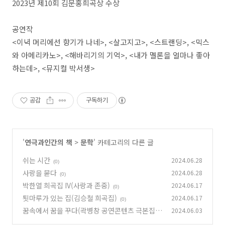
2023
년 제
10
회 김문홍희곡상 수상
공연작
<
이녁 머리에선 향기가 나네
>, <
살고지고
>, <
스트랜딩
>, <
믹스
와 아메리카노
>, <
해바리기의 기억
>, <
내가 멜론을 얼마나 좋아
하는데
>, <
뮤지컬 박서생
>
공감
구독하기
'
연극과인간의 책
>
문학
' 카테고리의 다른 글
쉬는 시간
2024.06.28
(0)
사랑을 묻다
2024.06.28
(0)
박한열 희곡집 IV(사랑과 존중)
2024.06.17
(0)
툇마루가 있는 집(김승철 희곡집)
2024.06.17
(0)
꿈속에서 꿈을 꾸다(곽병창 공연콘텐츠 극본집)
2024.06.03
(0)