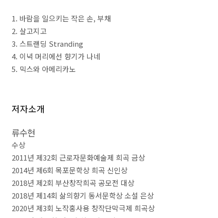
1.
바람을 일으키는 작은 손
,
부채
2.
살고지고
3.
스트랜딩
Stranding
4.
이녁 머리에선 향기가 나네
5.
믹스와 아메리카노
저자소개
류수현
수상
2011
년 제
32
회 근로자문화예술제 희곡 금상
2014
년 제
6
회 목포문학상 희곡 신인상
2018
년 제
2
회 부산창작희곡 공모전 대상
2018
년 제
14
회 삶의향기 동서문학상 소설 은상
2020
년 제
3
회 노작홍사용 창작단막극제 희곡상