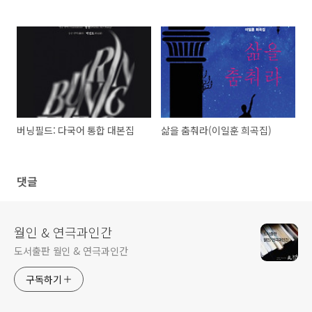
버닝필드: 다국어 통합 대본집
삶을 춤춰라(이일훈 희곡집)
댓글
월인 & 연극과인간
도서출판 월인 & 연극과인간
구독하기