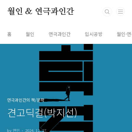
본문 바로가기
월인 & 연극과인간
홈
월인
연극과인간
입시공방
월인·연
연극과인간의 책/문학
견고딕걸(박지선)
by 연인
2024. 12. 27.