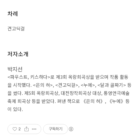
차례
견고딕걸
저자소개
박지선
<
파우스트
,
키스하다
>
로 제
3
회 옥랑희곡상을 받으며 작품 활동
을 시작했다
. <
은의 혀
>, <
견고딕걸
>, <
누에
>, <
달과 골짜기
>
등
을 썼다
.
제
5
회 옥랑희곡상
,
대전창작희곡상 대상
,
통영연극예술
축제 희곡상 등을 받았다
.
펴낸 책으로
《
은의 혀
》
,
《
누에
》
등
이 있다
.
2
구독하기