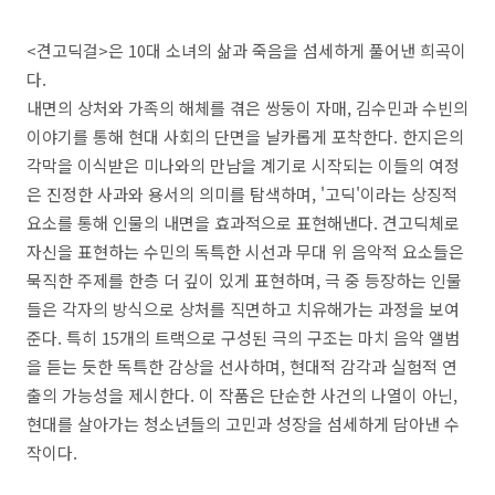
<
견고딕걸
>
은
10
대 소녀의 삶과 죽음을 섬세하게 풀어낸 희곡이
다
.
내면의 상처와 가족의 해체를 겪은 쌍둥이 자매
,
김수민과 수빈의
이야기를 통해 현대 사회의 단면을 날카롭게 포착한다
.
한지은의
각막을 이식받은 미나와의 만남을 계기로 시작되는 이들의 여정
은 진정한 사과와 용서의 의미를 탐색하며
, '
고딕
'
이라는 상징적
요소를 통해 인물의 내면을 효과적으로 표현해낸다
.
견고딕체로
자신을 표현하는 수민의 독특한 시선과 무대 위 음악적 요소들은
묵직한 주제를 한층 더 깊이 있게 표현하며
,
극 중 등장하는 인물
들은 각자의 방식으로 상처를 직면하고 치유해가는 과정을 보여
준다
.
특히
15
개의 트랙으로 구성된 극의 구조는 마치 음악 앨범
을 듣는 듯한 독특한 감상을 선사하며
,
현대적 감각과 실험적 연
출의 가능성을 제시한다
.
이 작품은 단순한 사건의 나열이 아닌
,
현대를 살아가는 청소년들의 고민과 성장을 섬세하게 담아낸 수
작이다
.