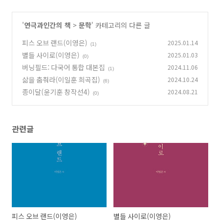
'
연극과인간의 책
>
문학
' 카테고리의 다른 글
피스 오브 랜드(이영은)
2025.01.14
(1)
별들 사이로(이영은)
2025.01.03
(0)
버닝필드: 다국어 통합 대본집
2024.11.06
(1)
삶을 춤춰라(이일훈 희곡집)
2024.10.24
(6)
종이달(윤기훈 창작선4)
2024.08.21
(0)
관련글
피스 오브 랜드(이영은)
별들 사이로(이영은)