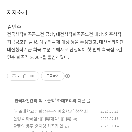
저자소개
김민수
전국창작희곡공모전 금상
,
대전창작희곡공모전 대상
,
원주창작
희곡공모전 금상
,
대구연극제 대상 등을 수상했고
,
대산문화재단
대산창작기금 희곡 부문 수혜자로 선정되어 첫 번째 희곡집
<
김
민수 희곡집
2020>
을 출간하였다
.
2
구독하기
'
연극과인간의 책
>
문학
' 카테고리의 다른 글
[서일대학교 영화방송공연예술학과] 창작 희곡/
2025.03.21
시나리오 작품집 Ⅰ
신경옥 희곡집 -흥(興)해라! 흥(興)
2025.02.18
(2)
(0)
깡땡의 방주(윤지영 희곡집 2)
2025.01.14
(1)