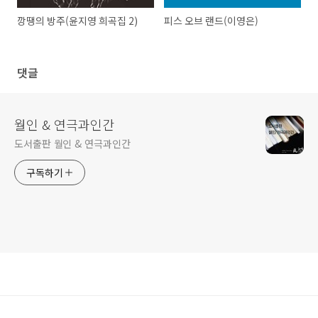
깡땡의 방주(윤지영 희곡집 2)
피스 오브 랜드(이영은)
댓글
월인 & 연극과인간
도서출판 월인 & 연극과인간
구독하기