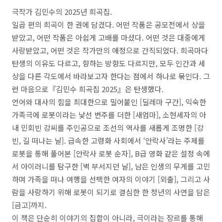
극작가 김민수의
2025
년 희곡집
.
일곱 편의 희곡이 한 권에 담겼다
.
어떤 작품은 공모전에서 상을
받았고
,
어떤 작품은 아쉽게 고배를 마셨다
.
어떤 것은 대중에게
사랑받았고
,
어떤 것은 작가만의 애정으로 간직되었다
.
희곡마다
탄생의 이유도 다르고
,
향하는 방향도 다르지만
,
모두 인간과 세
상을 다른 각도에서 바라보고자 한다는 점에서 하나로 묶인다
.
그
런 마음으로
『
김민수 희곡집
2025
』
은 탄생했다
.
언어와 대사의 힘을 최대한으로 밀어붙인
[
딜레마 구간
],
익숙한
가족극에 로봇이라는 낯선 변주를 더한
[
새엄마
],
소현세자의 아
내 민회빈 강씨를 주인공으로 조선의 역사를 새롭게 조명한
[
강
빈
,
길 떠나는 날
].
급속한 고령화 사회에서
‘
안락사
’
라는 주제를
로봇을 통해 풀어본
[
안락사 로봇 순자
], B
급 영화 같은 설정 속에
서 아이러니를 탐구한
[
벽 부서지던 날
],
남은 인생의 무게를 고민
하며 가족을 떠나 여행을 선택한 여자의 이야기
[
외출
],
그리고 사
람을 사랑하기 위해 로봇이 되기로 결심한 한 청년의 사연을 담은
[
금고
]
까지
.
이 책은 단순히 이야기의 집합이 아니라
,
극이라는 장르를 통해