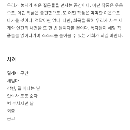
우리가 놓치기 쉬운 질문들을 던지는 공간이다
.
어떤 작품은 웃음
으로
,
어떤 작품은 불편함으로
,
또 어떤 작품은 먹먹한 여운으로
다가올 것이다
.
정답이란 없다
.
다만
,
희곡을 통해 우리가 사는 세
계와 인간의 내면을 또 한 번 들여다볼 뿐이다
.
독자들이 해당 작
품들을 읽어나가며 스스로를 돌아볼 수 있는 기회가 되길 바란다
.
차례
딜레마 구간
새엄마
강빈
,
길 떠나는 날
안락사 로봇 순자
벽 부서지던 날
외출
금고