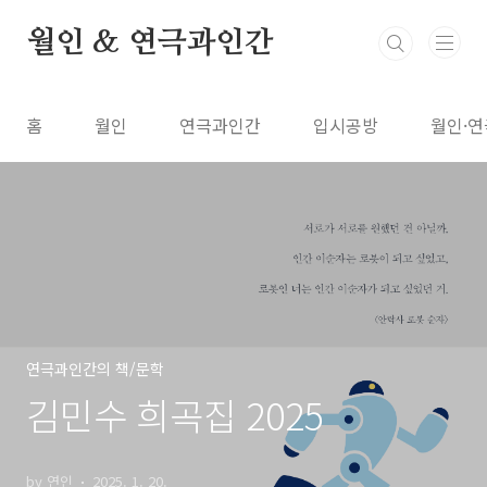
본문 바로가기
월인 & 연극과인간
홈
월인
연극과인간
입시공방
월인·연
연극과인간의 책/문학
김민수 희곡집 2025
by 연인
2025. 1. 20.