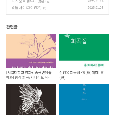
피스 오브 랜드(이영은)
2025.01.14
(1)
별들 사이로(이영은)
2025.01.03
(0)
관련글
[서일대학교 영화방송공연예술
신경옥 희곡집 -흥(興)해라! 흥
학과] 창작 희곡/시나리오 작품
(興)
집 Ⅰ