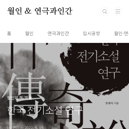
본문 바로가기
월인 & 연극과인간
홈
월인
연극과인간
입시공방
월인·연
월인의 책/학술
한국 전기소설 연구
by 연인
2022. 4. 19.