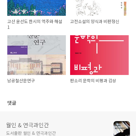
고산 윤선도 한시의 역주와 해설
고전소설의 양식과 비판정신
1
남공철산문연구
판소리 문학의 비평과 감상
댓글
월인 & 연극과인간
도서출판 월인 & 연극과인간