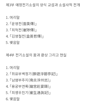
제
3
부 애정전기소설의 양식 교섭과 소설사적 전개
1.
머리말
2.
｢
운영전
(
雲英傳
)
｣
3.
｢
최척전
(
崔陟傳
)
｣
4.
｢
김영철전
(
金英哲傳
)
｣
5.
맺음말
제
4
부 전기소설의 꿈과 환상 그리고 현실
1.
머리말
2.
｢
취유부벽정기
(
醉遊浮碧亭記
)
｣
3.
｢
남염부주지
(
南炎浮州志
)
｣
4.
｢
용궁부연록
(
龍宮赴宴錄
)
｣
5.
｢
최생우진기
(
崔生遇眞記
)
｣
6.
맺음말