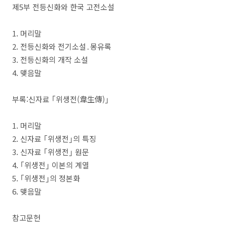
제
5
부
전등신화
와 한국 고전소설
1.
머리말
2.
전등신화
와 전기소설
․
몽유록
3.
전등신화
의 개작 소설
4.
맺음말
부록
:
신자료
｢
위생전
(
韋生傳
)
｣
1.
머리말
2.
신자료
｢
위생전
｣
의 특징
3.
신자료
｢
위생전
｣
원문
4.
｢
위생전
｣
이본의 계열
5.
｢
위생전
｣
의 정본화
6.
맺음말
참고문헌