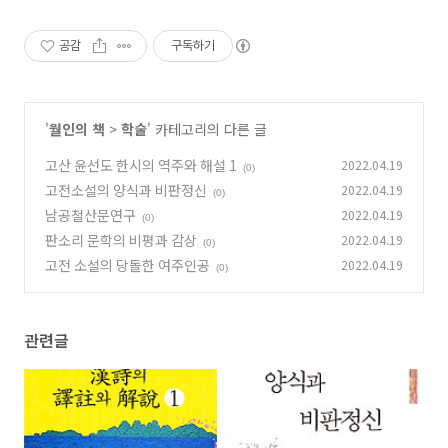
공감
구독하기
'
월인의 책
>
학술
' 카테고리의 다른 글
고산 윤선도 한시의 역주와 해설 1
2022.04.19
(0)
고전소설의 양식과 비판정신
2022.04.19
(0)
남공철산문연구
2022.04.19
(0)
판소리 문학의 비평과 감상
2022.04.19
(0)
고전 소설의 당돌한 여주인공
2022.04.19
(0)
관련글