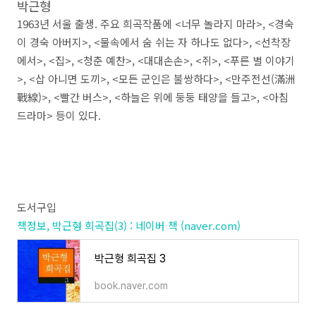
박근형
1963
년 서울 출생
.
주요 희곡작품에
<
너무 놀라지 마라
>, <
경숙
이 경숙 아버지
>, <
물속에서 숨 쉬는 자 하나도 없다
>, <
선착장
에서
>, <
집
>, <
청춘 예찬
>, <
대대손손
>, <
쥐
>, <
푸른 별 이야기
>, <
삽 아니면 도끼
>, <
모든 군인은 불쌍하다
>, <
만주전선
(
滿洲
戰線
)>, <
빨간 버스
>, <
하늘은 위에 둥둥 태양을 들고
>, <
아침
드라마
>
등이 있다
.
도서구입
책정보, 박근형 희곡집(3) : 네이버 책 (naver.com)
박근형 희곡집 3
book.naver.com