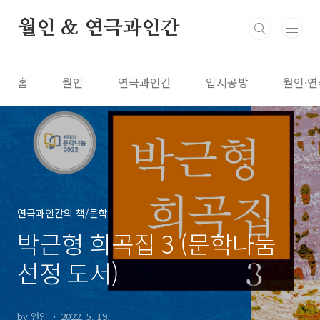
본문 바로가기
월인 & 연극과인간
홈
월인
연극과인간
입시공방
월인·연
연극과인간의 책/문학
박근형 희곡집 3 (문학나눔
선정 도서)
by 연인
2022. 5. 19.