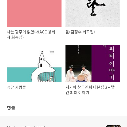
나는 광주에 없었다(ACC 창제
탈(김정수 희곡집)
작 희곡집)
성당 사람들
지기학 창극연희 대본집 3 – 빨
간 피터 이야기
댓글