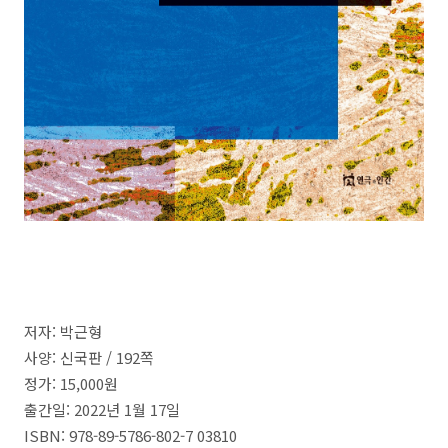
저자
:
박근형
사양: 신국판 /
192
쪽
정가
: 15,000
원
출간일
: 2022
년
1
월
17
일
ISBN: 978-89-5786-802-7 03810