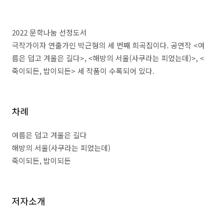
2022 문학나눔 선정도서
극작가이자 연출가인 박근형의 세 번째 희곡집이다
.
공연작
<
여
름은 덥고 겨울은 길다
>, <
해방의 서울
(
사쿠라는 피었는데
)>, <
죽이되든
,
밥이되든
>
세 작품이 수록되어 있다
.
차례
여름은 덥고 겨울은 길다
해방의 서울
(
사쿠라는 피었는데
)
죽이되든
,
밥이되든
저자소개