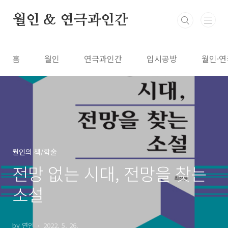
본문 바로가기
월인 & 연극과인간
홈
월인
연극과인간
입시공방
월인·연
월인의 책/학술
전망 없는 시대, 전망을 찾는
소설
by 연인
2022. 5. 26.