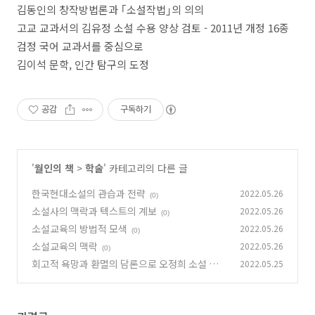
김동인의 창작방법론과
｢
소설작법
｣
의 의의
고교 교과서의 김유정 소설 수용 양상 검토
- 2011
년 개정
16
종
검정 국어 교과서를 중심으로
김이석 문학
,
인간 탐구의 도정
공감
구독하기
'
월인의 책
>
학술
' 카테고리의 다른 글
한국현대소설의 관습과 전략
2022.05.26
(0)
소설사의 맥락과 텍스트의 계보
2022.05.26
(0)
소설교육의 방법적 모색
2022.05.26
(0)
소설교육의 맥락
2022.05.26
(0)
회고적 욕망과 환멸의 담론으로 오정희 소설 읽기
2022.05.25
(0)