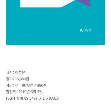
저자
:
최성윤
정가
: 15,000
원
사양:
신국판
/
무선
/ 296쪽
출간일
: 2019년 6월 3일
ISBN
: 978-89-8477-671-5 93810