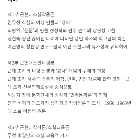
제
1
부 근현대소설작품론
김유정 소설의 여성 인물과
‘
정조
’
최명익
,
'
심문'
의 인물 형상화와 만주 인식의 상관성 고찰
정한숙 장편
끊어진 다리
에 나타난 성인 화자와 회고담의 특질
이근영의
청천강
연구
-
월북 이전 소설과의 유사성에 유의하여
제
2
부 근현대소설비평론
근대 초기의 비평 논쟁과
‘
묘사
’
개념의 구체화 과정
근대 초기 서사 텍스트의 저작
,
번역
,
번안 개념에 관한 고찰
-
근
대 초기 신문연재소설을 중심으로
해방기 좌익 문학단체의 성격과
‘
민족문학론
’
의 전개
전후 비평의 과도기적 성격과 창작방법론의 모색
- 1950, 1960
년
대 소설 비평의 흐름
제
3
부 근현대작가론
/
소설교육론
무정
후일담의 소설 교육적 가치