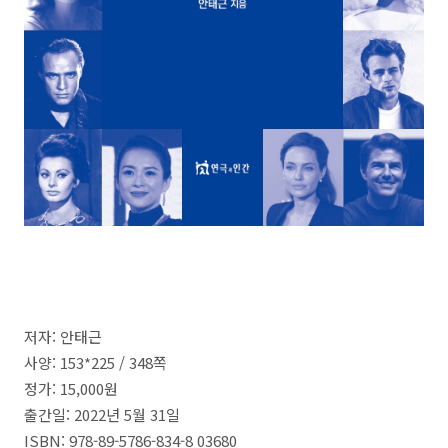
저자
:
안태근
사양: 153*225 /
348
쪽
정가
: 15,000
원
출간일
: 2022
년
5
월
31
일
ISBN: 978-89-5786-834-8 03680