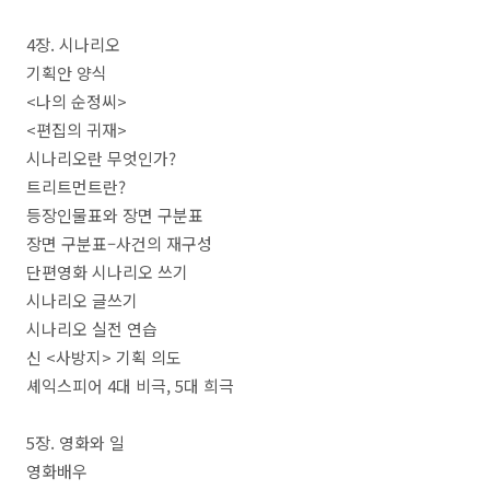
4
장
.
시나리오
기획안 양식
<
나의 순정씨
>
<
편집의 귀재
>
시나리오란 무엇인가
?
트리트먼트란
?
등장인물표와 장면 구분표
장면 구분표
–
사건의 재구성
단편영화 시나리오 쓰기
시나리오 글쓰기
시나리오 실전 연습
신
<
사방지
>
기획 의도
셰익스피어
4
대 비극
, 5
대 희극
5
장
.
영화와 일
영화배우