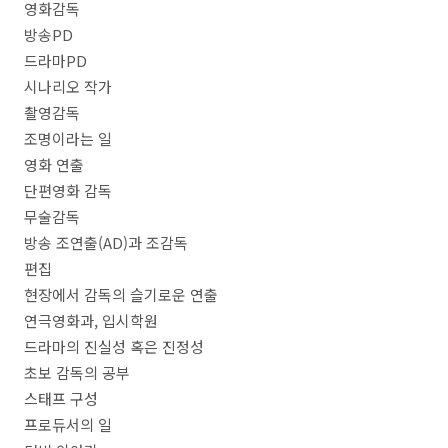
영화감독
방송
PD
드라마
PD
시나리오 작가
촬영감독
조명이라는 일
영화 연출
단편영화 감독
무술감독
방송 조연출
(AD)
과 조감독
편집
현장에서 감독의 슬기로운 연출
연극영화과
,
입시학원
드라마의 진실성 혹은 진정성
초보 감독의 공부
스태프 구성
프로듀서의 일