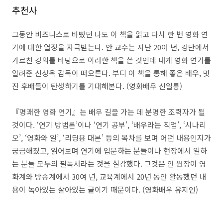
추천사
그동안 비즈니스로 바빴던 나도 이 책을 읽고 다시 한 번 영화 연
기에 대한 열정을 자극받는다
.
안 교수는 지난
20
여 년
,
강단에서
가르친 강의를 바탕으로 이러한 책을 쓴 것인데 내게 영화 연기를
알려준 신상옥 감독이 떠오른다
.
부디 이 책을 통해 좋은 배우
,
멋
진 후배들이 탄생하기를 기대해본다
. (
영화배우 신일룡
)
『
명쾌한 영화 연기
』
는 배우 길을 가는 데 분명한 조력자가 될
것이다
. ‘
연기 방법론
’
이나
‘
연기 공부
’, ‘
배우라는 직업
’, ‘
시나리
오
’, ‘
영화와 일
’, ‘
리딩용 대본
’
등의 목차를 보며 어떤 내용인지가
궁금해졌고
,
읽어보며 연기에 입문하는 분들이나 현장에서 일하
는 분들 모두의 필독서라는 것을 실감했다
.
그것은 안 원장이 영
화계와 방송계에서
30
여 년
,
교육계에서
20
년 동안 활동했던 내
용이 녹아있는 살아있는 글이기 때문이다
. (
영화배우 유지인
)