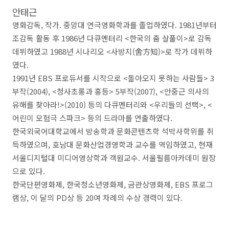
안태근
영화감독
,
작가
.
중앙대 연극영화학과를 졸업하였다
. 1981
년부터
조감독 활동 후
1986
년 다큐멘터리
<
한국의 춤 살풀이
>
로 감독
데뷔하였고
1988
년 시나리오
<
사방지
(
舍方知
)>
로 작가 데뷔하
였다
.
1991
년
EBS
프로듀서를 시작으로
<
돌아오지 못하는 사람들
> 3
부작
(2004), <
청사초롱과 홍등
> 5
부작
(2007), <
안중근 의사의
유해를 찾아라
!>(2010)
등의 다큐멘터리와
<
우리들의 선택
>, <
어린이 모험극 스파크
>
등의 드라마를 연출하였다
.
한국외국어대학교에서 방송학과 문화콘텐츠학 석박사학위를 취
득하였으며
,
호남대 문화산업경영학과 교수를 역임하였고
,
현재
서울디지털대 미디어영상학과 객원교수
.
서울필름아카데미 원장
으로 있다
.
한국단편영화제
,
한국청소년영화제
,
금관상영화제
, EBS
프로그
램상
,
이 달의
PD
상 등
20
여 차례의 수상 경력이 있다
.