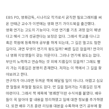
EBS PD,
영화감독
,
시나리오 작가로서 굵직한 필모그래피를 써
온 안태근 교수가 이번에는 영화 연기 가이드북을 출간했다
.
영화 연기는 고도의 기능이다
.
이런 연기를 기초 과정 없이 해낸
다고 해서 그가 성공한다는 보장은 없다
.
그래서 학교를 다니고
혹은 학원에 등록하여 공부를 하게 되는데
,
그 길은 멀고도 험한
길이다
.
과연 무엇이 연기의 왕도일까
?
빠른 길은 없을까
?
연극이
나 영화 지망생들이 갖는 의문이다
.
그러나 연기에 왕도는 없다
.
부단히 노력하고 연습하는 것 외에 지름길이 있을까
?
그래도 빨
리 가는 지름길은 분명히 존재한다
.
저자는 이 책에서 그 길을 찾
아보려고 한다
.
연구자가 아니라면 두꺼운 책에 매달릴 일이 아니다
.
어렵고 심오
한 말들로 좌절할 필요도 없다
.
먼 길을 질러가는 지름길은 있게
마련이다
.
그래서 책 제목에
‘
명쾌한
’
이란 수식어를 붙였다
.
배우
들이 꼭 알아야 할 내용을 정리하였고 일에 대한 정보를 추가하였
다
.
또한 배우 기초 훈련 리딩용 대본을 수록하여 연기 공부에 활