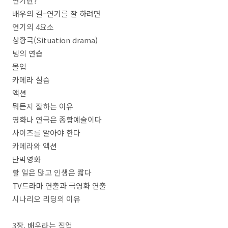
연기란
?
배우의 길
–
연기를 잘 하려면
연기의
4
요소
상황극
(Situation drama)
빙의 연습
몰입
카메라 실습
액션
뭐든지 잘하는 이유
영화나 연극은 종합예술이다
사이즈를 알아야 한다
카메라와 액션
단막영화
할 일은 많고 인생은 짧다
TV
드라마 연출과 극영화 연출
시나리오 리딩의 이유
3
장
.
배우라는 직업