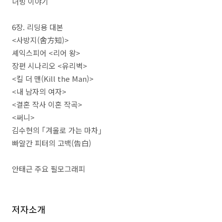
더빙 이야기
6
장
.
리딩용 대본
<
사방지
(
舍方知
)>
셰익스피어
<
리어 왕
>
장편 시나리오
<
유리벽
>
<
킬 더 맨
(Kill the Man)>
<
내 남자의 여자
>
<
결혼 작사 이혼 작곡
>
<
써니
>
김수현의
｢
겨울로 가는 마차
｣
빠알간 피터의 고백
(
告白
)
안태근 주요 필모그래피
저자소개