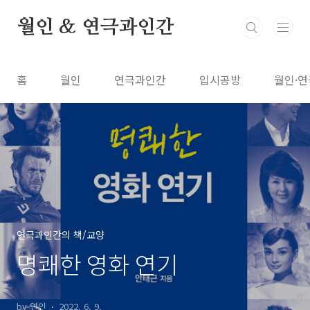
본문 바로가기
월인 & 연극과인간
홈
월인
연극과인간
입시공방
월인·연
연극과인간의 책/교양
명쾌한 영화 연기
by 연인
2022. 6. 9.