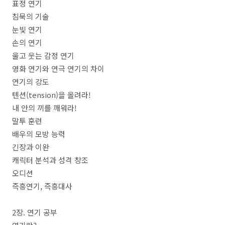
표정 연기
침묵의 기술
눈빛 연기
손의 연기
울고 웃는 감정 연기
영화 연기와 연극 연기의 차이
연기의 강도
텐션
(tension)
을 올려라
!
내 안의 끼를 깨워라
!
말투 훈련
배우의 모방 능력
긴장과 이완
캐릭터 분석과 성격 창조
오디션
즉흥연기
,
즉흥대사
2
장
.
연기 공부