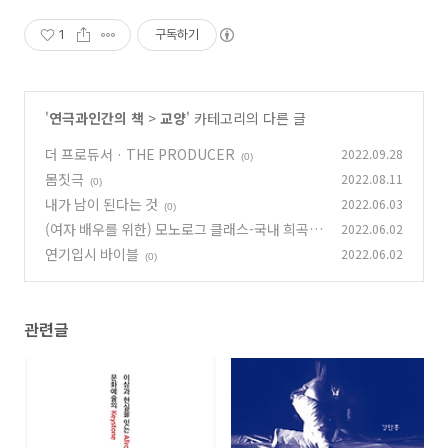
1
구독하기
'
연극과인간의 책
>
교양
' 카테고리의 다른 글
더 프로듀서 · THE PRODUCER
2022.09.28
(0)
몸짓극
2022.08.11
(0)
내가 남이 된다는 것
2022.06.03
(0)
(여자 배우를 위한) 모노로그 클래스-국내 희곡편
2022.06.02
2
연기입시 바이블
2022.06.02
(0)
(0)
관련글