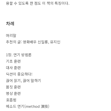
용할 수 있도록 한 점도 이 책의 특징이다
.
차례
머리말
추천의 글
:
영화배우 신일룡
,
유지인
1
장
.
연기 방법론
기초 훈련
대사 훈련
딕션이 중요하다
!
끊어 읽기
,
끊어 말하기
몸짓 훈련
명상 훈련
호흡법
메소드 연기
(method
演技
)