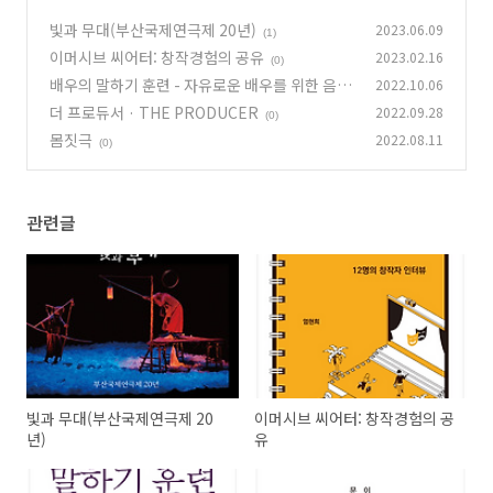
빛과 무대(부산국제연극제 20년)
2023.06.09
(1)
이머시브 씨어터: 창작경험의 공유
2023.02.16
(0)
배우의 말하기 훈련 - 자유로운 배우를 위한 음성
2022.10.06
과 화술의 8단계 훈련법
더 프로듀서 · THE PRODUCER
2022.09.28
(0)
(0)
몸짓극
2022.08.11
(0)
관련글
빛과 무대(부산국제연극제 20
이머시브 씨어터: 창작경험의 공
년)
유