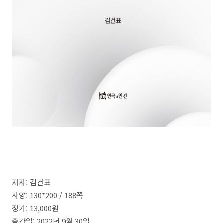
저자: 김건표
사양: 130*200 /
188
쪽
정가
: 13,000
원
출간일
: 2022
년
9
월
30
일