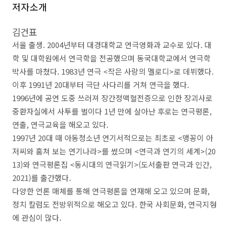
저자소개
김건표
서울 출생
. 2004
년부터 대경대학교 연극영화과 교수로 있다
.
대
학 및 대학원에서 연극학을 전공했으며 동국대학교에서 연극학
박사를 마쳤다
. 1983
년 연극
<
작은 사랑의 멜로디
>
로 데뷔했다
.
이후
1991
년
20
대부터 극단 사다리를 거쳐 연극을 했다
.
1996
년에 공연 도중 쓰러져 장간정맥혈전증으로 인한 장괴사로
중환자실에서 사투를 벌이다
1
년 만에 살아난 후로는 연극평론
,
연출
,
연극교육을 해오고 있다
.
1997
년
20
대 때 아동청소년 연기서적으로는 최초로
<
맹꽁이 아
저씨와 훔쳐 보는 연기나라
>
를 썼으며
<
연극과 연기의 세계
>(20
13)
와 연극평론집
<
동시대의 연극읽기
>(
도서출판 연극과 인간
,
2021)
를 출간했다
.
다양한 언론 매체를 통해 연극평론을 연재해 오고 있으며 문화
,
정치 칼럼도 전방위적으로 해오고 있다
.
한국 사회문화
,
연극지형
에 관심이 많다
.