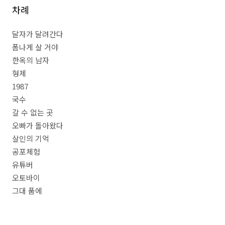
차례
달자가 달려간다
폼나게 살 거야
한옥의 남자
형제
1987
국수
갈 수 없는 곳
오빠가 돌아왔다
살인의 기억
공포체험
유튜버
오토바이
그대 품에