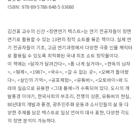
ISBN: 978-89-5786-848-5 03680
김건표 교수의 신간
<
장면연기 텍스트
>
는 연기 전공자들이 장면
연기로 활용할 수 있는
13
편의 창작 쇼트를 묶은 책이다
.
실제 연
기 전공자들이 기초
,
고급 연기과정에서 다양한 극중 인물 캐릭터
로 활용될 수 있도록 최적화된 국내 최초 쇼트 창작물이다
.
이 책에는
<
달자가 달려간다
>, <
폼 나게 살거야
>, <
한옥의 남자
>, <
형제
>, <1987>, <
국수
>, <
갈 수 없는 곳
>, <
오빠가 돌아왔
다
>, <
살인의 기억
>, <
공포체험
>, <
유튜버
>, <
오토바이
>
와 드
라마 실습으로 유용한
<
그대 품에
>
가 수록되어 있다
.
도시의 개
발풍경 이야기
,
한국사회의 부조리
,
전쟁의 상혼
,
유튜버의 현실
,
80
년대의 개발과 풍경
,
광주민주화 운동과 소시민들의 삶 둥 다
양한 주제를 담은 텍스트로 일상 언어의 대사 표현
,
다양한 각도
의 장면 분석이 가능하다
.