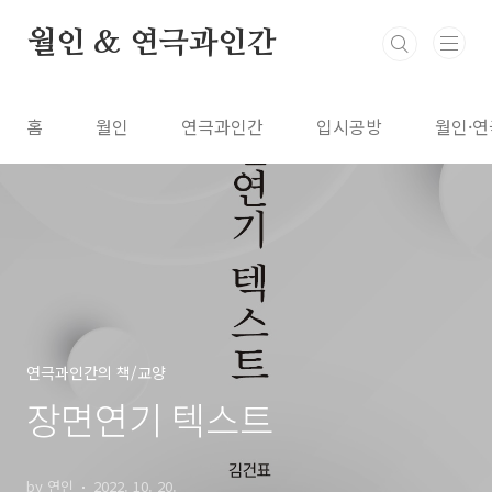
본문 바로가기
월인 & 연극과인간
홈
월인
연극과인간
입시공방
월인·연
연극과인간의 책/교양
장면연기 텍스트
by 연인
2022. 10. 20.