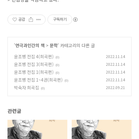
공감
구독하기
'
연극과인간의 책
>
문학
' 카테고리의 다른 글
윤조병 전집 4(희곡편)
2022.11.14
(0)
윤조병 전집 3(희곡편)
2022.11.14
(0)
윤조병 전집 1(희곡편)
2022.11.14
(0)
윤조병 전집 1~4권(희곡편)
2022.11.14
(0)
박숙자 희곡집
2022.09.21
(0)
관련글