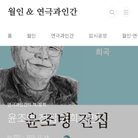
본문 바로가기
월인 & 연극과인간
홈
월인
연극과인간
입시공방
월인·연
연극과인간의 책/문학
윤조병 전집 2(희곡편)
by 연인
2022. 11. 14.