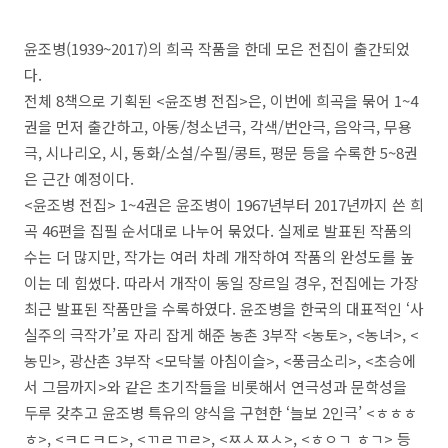
윤조병
(1939~2017)
의 희곡 작품을 한데 모은 전집이 출간되었
다
.
전체
8
책으로 기획된
<
윤조병 전집
>
은
,
이번에 희곡을 묶어
1~4
권을 먼저 출간하고
,
아동
/
청소년극
,
각색
/
번안극
,
음악극
,
무용
극
,
시나리오
,
시
,
동화
/
소설
/
수필
/
콩트
,
평문 등을 수록한
5~8
권
은 근간 예정이다
.
<
윤조병 전집
> 1~4
권은 윤조병이
1967
년부터
2017
년까지 쓴 희
곡
46
편을 집필 순서대로 나누어 묶었다
.
실제로 발표된 작품의
수는 더 많지만
,
작가는 여러 차례 개작하여 작품의 완성도를 높
이는 데 힘썼다
.
따라서 개작이 동일 장르일 경우
,
전집에는 가장
최근 발표된 작품만을 수록하였다
.
윤조병을 한국의 대표적인
‘
사
실주의 극작가
’
로 자리 잡게 해준 농촌
3
부작
<
농토
>, <
농녀
>, <
농민
>,
광산촌
3
부작
<
모닥불 아침이슬
>, <
풍금소리
>, <
초승에
서 그믐까지
>
와 같은 초기작들을 비롯해서 연극성과 문학성을
두루 갖추고 윤조병 특유의 양식을 구현한
‘
늘보
2
인극
’ <
ㅎㅎㅎ
ㅎ
>, <
ㅋㄷㅋㄷ
>, <
ㄲㄹㄲㄹ
>, <
ㅉㅅㅉㅅ
>, <
ㅎㅇㄱ ㅎㄱ
>
등