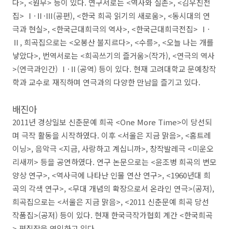
다
>, <
원무
>
등이 있다
.
연구서로는
<
역사와 실존
>, <
김우진전
집
>
Ⅰ
·
Ⅱ
·
Ⅲ
(
공편
), <
한국 희곡 읽기의 새로움
>, <
동시대의 연
극과 현실
>, <
한국근대희극의 역사
>, <
한국근대희극전집
>
Ⅰ
·
Ⅱ
,
희곡집으로는
<
오봉산 불지르다
>, <
수릉
>, <
오늘 나는 개를
낳았다
>,
번역서로는
<
희곡쓰기의 즐거움
>(
작가
), <
연극의 역사
>(
연극과인간
)
Ⅰ
·
Ⅱ
(
공역
)
등이 있다
.
현재 고려대학교 문예창작
학과 교수로 재직하며 연극과의 다양한 만남을 즐기고 있다
.
배진아
2011
년 경상일보 신춘문예 희곡
<One More Time>
이 당선되
며 극작 활동을 시작하였다
.
이후
<
서울은 지금 맑음
>, <
홈트레
이닝
>,
음악극
<
지금
,
사랑하고 계십니까
>,
창작발레극
<
미운오
리새끼
>
등을 공연하였다
.
연구 논문으로는
<
윤조병 희곡의 변모
양상 연구
>, <
역사극에 나타난 인물 연산 연구
>, <1960
년대 희
곡의 각색 연구
>, <
무대 개념의 확장으로서 온라인 연극
>(
공저
),
희곡집으로는
<
서울은 지금 맑음
>, <2011
신춘문예 희곡 당선
작품집
>(
공저
)
등이 있다
.
현재 한국극작가협회 계간
<
한국희곡
>
편집장을 역임하고 있다
.