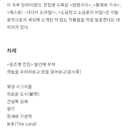
이 두루 망라되었다
.
전집에 수록된
<
멍텅구리
>, <
황제와 기사
>,
<
캐스팅
! -
다다닥 도마질
!>, <
소금창고 소금꽃의 비밀
>
은 미발
표작으로서 세상에 소개된 적 없는 작품들을 처음 발표한다는 데
의의가 있다
.
차례
<
윤조병 전집
>
발간에 부쳐
하늘을 우러러보고 땅을 굽어보고
(
윤시중
)
젖섬 시그리불
외로운 도시
(
都市
)
건널목 삽화
향기
참새와 기관차
농토
(The Land)