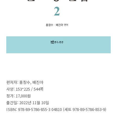
편저자:
홍창수
,
배진아
사양: 153*225 /
544
쪽
정가:
17,000
원
출간일: 2022
년
11
월
10
일
ISBN: 978-89-5786-855-3 04810 (
세트
978-89-5786-853-9)