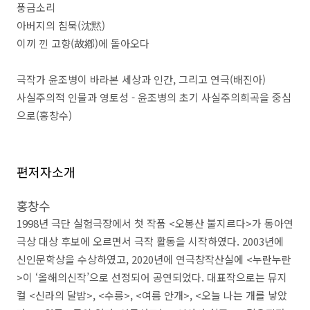
풍금소리
아버지의 침묵
(
沈黙
)
이끼 낀 고향
(
故鄕
)
에 돌아오다
극작가 윤조병이 바라본 세상과 인간
,
그리고 연극
(
배진아
)
사실주의적 인물과 영토성
-
윤조병의 초기 사실주의희곡을 중심
으로
(
홍창수
)
편저자소개
홍창수
1998
년 극단 실험극장에서 첫 작품
<
오봉산 불지르다
>
가 동아연
극상 대상 후보에 오르면서 극작 활동을 시작하였다
. 2003
년에
신인문학상을 수상하였고
, 2020
년에 연극창작산실에
<
누란누란
>
이
‘
올해의신작
’
으로 선정되어 공연되었다
.
대표작으로는 뮤지
컬
<
신라의 달밤
>, <
수릉
>, <
여름 안개
>, <
오늘 나는 개를 낳았