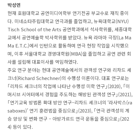
박성연
현재 호원대학교 공연미디어학부 연기전공 부교수로 재직 중이
다
.
미네소타주립대학교 연극과를 졸업하고
,
뉴욕대학교
(NYU)
Tisch School of the Arts
공연학과에서 석사학위를
,
세종대학
교에서 공연예술학 박사학위를 받았다
.
뉴욕 라마마 극장
(La Ma
Ma E.T.C.)
에서 인턴으로 활동하며 연극 현장 작업을 시작했으
며
,
이후 서울대학교 경영대학원
(MBA)
을 졸업하고 공연 관련 회
사를 설립해 대표이사를 역임하였다
.
주요 연구 분야는 현대 공연예술에서의 관객성 연구와 리차드 셰
크너
(Richard Schechner)
의 수행성 이론이다
.
대표 연구로는
｢
리차드 셰크너의 작업에 나타난 수행성 미학 연구
｣
(2020),
｢
이
머시브 시어터에서 경험을 주도하는 해방된 관객성 연구
｣
(2021),
｢
연기교육 방법론 확대 방안 연구
–
리차드 셰크너의
‘
라사박스
(ra
saboxes)’
연기 훈련법을 중심으로
｣
(2023),
｢
연극 관객성의 계
승 양상 및 변화 연구
–
아방가르드 연극 운동을 중심으로
｣
(202
4)
등이 있다
.