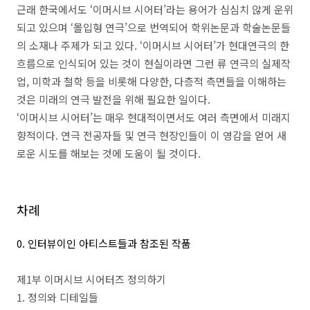
근래 한국에서도
‘
이머시브 시어터
’
라는 용어가 심심치 않게 운위
되고 있으며
‘
몰입형 연극
’
으로 번역되어 학위논문과 학술논문들
의 소재나 주제가 되고 있다
. ‘
이머시브 시어터
’
가 현대연극의 한
흐름으로 인식되어 있는 것이 현실이라면 그런 류 연극의 실제작
업
,
미학과 철학 등을 비롯해 다양한
,
다층적 측면들을 이해하는
것은 미래의 연극 발전을 위해 필요한 일이다
.
‘
이머시브 시어터
’
는 매우 현대적이면서도 여러 측면에서 미래지
향적이다
.
연극 전공자들 및 연극 현장인들이 이 영감을 얻어 새
로운 시도를 해보는 것에 도움이 될 것이다
.
차례
0.
인터뷰이인 아티스트들과 참조된 작품
제
1
부 이머시브 시어터즈 정의하기
1.
정의와 디테일들