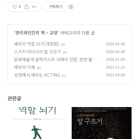
3
구독하기
'
연극과인간의 책
>
교양
' 카테고리의 다른 글
배우의 역할 되기(개정판)
2026.05.08
(0)
스즈키 타다시의 발 구르기
2026.05.08
(0)
문화예술계 블랙리스트 사태의 전말, 한번 물면
2026.01.09
살점 떨어질 때까지
배우의 지혜
2025.11.21
(0)
(0)
성경에서 배우는 ACTING
2025.09.08
(2)
관련글