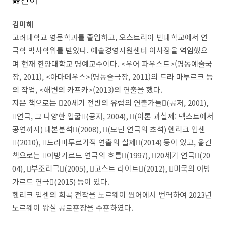
김미혜
고려대학교 영문학과를 졸업하고
,
오스트리아 빈대학교에서 연
극학 박사학위를 받았다
.
예술경영지원센터 이사장을 역임했으
며 현재 한양대학교 명예교수이다
. <
우어 파우스트
>(
명동예술국
장
, 2011), <
아마데우스
>(
명동술극장
, 2011)
의 드라 마투르크 등
의 작업
, <
해변의 카프카
>(2013)
의 연출을 했다
.
지은 책으로는
󰡔
20
세기 전반의 유럽의 연출가들
󰡕
(
공저
, 2001),
󰡔
연극
,
그 다양한 얼굴
󰡕
(
공저
, 2004),
󰡔
(
이론 과실제
:
텍스트에서
공연까지
)
대본분석
󰡕
(2008),
󰡔
(
모던 연극의 초석
)
헨리크 입센
󰡕
(2010),
󰡔
드라마투르기적 연출의 실제
󰡕
(2014)
등이 있고
,
옮긴
책으로는
󰡔
아방가르드 연극의 흐름
󰡕
(1997),
󰡔
20
세기 연극
󰡕
(20
04),
󰡔
부조리극
󰡕
(2005),
󰡔
고스트 라이트
󰡕
(2012),
󰡔
미국의 아방
가르드 연극
󰡕
(2015)
등이 있다
.
헨리크 입센의 희곡 전작을 노르웨이 원어에서 번역하여
2023
년
노르웨이 왕실 공로훈장을 수훈하였다
.