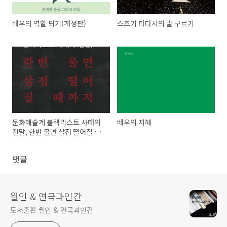
배우의 역할 되기(개정판)
스즈키 타다시의 발 구르기
문화예술계 블랙리스트 사태의
배우의 지혜
전말, 한번 물면 살점 떨어질 때
까지
댓글
월인 & 연극과인간
도서출판 월인 & 연극과인간