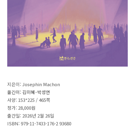
지은이:
Josephin Machon
옮긴이:
김미혜
･
박성연
사양: 153*225 / 465
쪽
정가:
28
,000
원
출간일:
2026
년 2
월
26
일
ISBN:
979-11-7433-176-2 93680