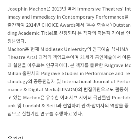
Josephin Machon
은
2013
년 역저
Immersive Theatres:
Int
imacy and Immediacy in Contemporary Performance
를
출간하여
2014
년
CHOICE Awards
에서
‘
우수 학술서
’(Outstan
ding Academic Title)
로 선정되며 본 책자의 학문적 기여를 인
정받았다
.
Machon
은 현재
Middlesex University
의 연극예술 석사
(MA
Theatre Arts)
과정의 책임교수이며
21
세기 공연예술에서 이론
과 실천을 아우르는 연구자이다
.
본 책자를 출판한
Palgrave Mc
Millan
출판사의
Palgrave Studies in Performance and Te
chnology
의 공동편집자 및
International Journal of Perfor
mance & Digital Media(IJPADM)
의 편집위원으로도 활동하
고 있는
Machon
은 유수한 이머시브 시어터 극단들인
Punchdr
unk
및
Lundahl & Seitl
과 협업하며 관객
-
참여자의 역할을 중
심으로 실천기반 연구를 수행하고 있다
.
옮긴이