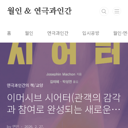
본문 바로가기
월인 & 연극과인간
홈
월인
연극과인간
입시공방
월인·연
연극과인간의 책/교양
이머시브 시어터(관객의 감각
과 참여로 완성되는 새로운
연극)
by 연인
2026. 2. 27.