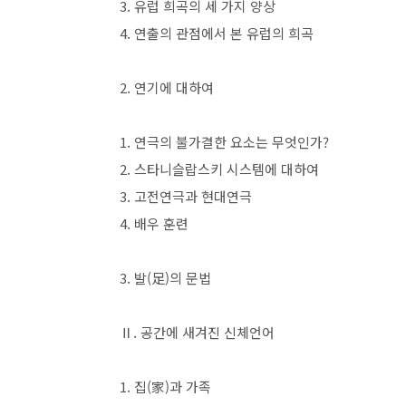
3.
유럽 희곡의 세 가지 양상
4.
연출의 관점에서 본 유럽의 희곡
2.
연기에 대하여
1.
연극의 불가결한 요소는 무엇인가
?
2.
스타니슬랍스키 시스템에 대하여
3.
고전연극과 현대연극
4.
배우 훈련
3.
발
(
足
)
의 문법
Ⅱ
.
공간에 새겨진 신체언어
1.
집
(
家
)
과 가족