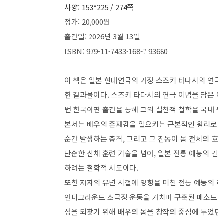
사양: 153*225 / 274
쪽
정가:
20
,000
원
출간일:
2026
년
3
월
13
일
ISBN:
979-11-7433-168-7 93680
이 책은 일본 현대연극의 거장 스즈키 타다시의 연
한 결과물이다
.
스즈키 타다시의 연극 이념을 담은 
번 한국어판 출간을 통해 그의 실천적 철학을 국내
본서는 배우의 존재감을 일으키는 근본적인 원리
순간 발생하는 충격
,
그리고 그 진동이 몸 전체의 
단순한 신체 훈련 기술을 넘어
,
일본 전통 예능의 
하려는 철학적 시도이다
.
또한 저자의 유년 시절에 영향을 미친 전통 예능의
언더그라운드 소극장 운동을 거치며 구축된 메소드
성을 되찾기 위해 배우의 몸을 창작의 중심에 두었