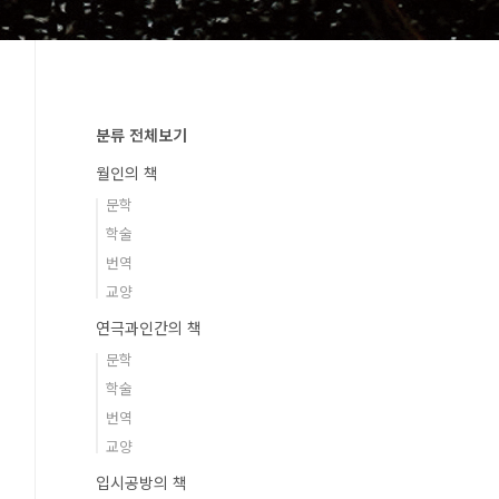
분류 전체보기
월인의 책
문학
학술
번역
교양
연극과인간의 책
문학
학술
번역
교양
입시공방의 책