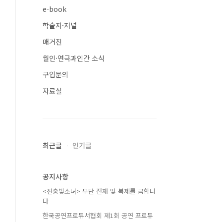
e-book
학술지·저널
매거진
월인·연극과인간 소식
구입문의
자료실
최근글
인기글
공지사항
<진홍빛소녀> 무단 전재 및 복제를 금합니
다
한국공연프로듀서협회 제1회 공연 프로듀