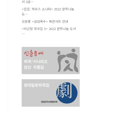
서 3급⋯
<집집: 하우스 소나타> 2022 문학나눔
도⋯
김문홍 <섬섬옥수> 북콘서트 안내
<박근형 희곡집 3> 2022 문학나눔 도서
⋯