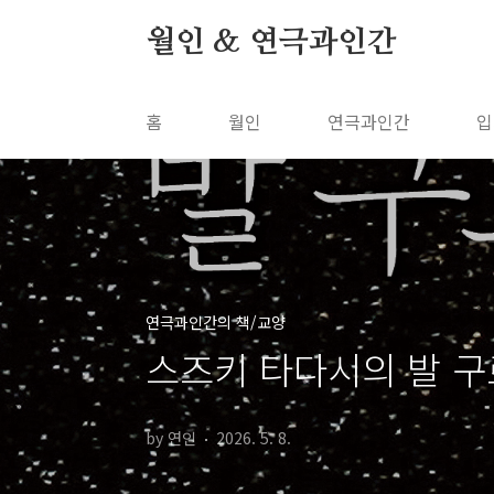
본문 바로가기
월인 & 연극과인간
홈
월인
연극과인간
입
연극과인간의 책/교양
스즈키 타다시의 발 
by 연인
2026. 5. 8.