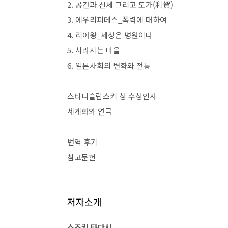
2.
공간과 신체 그리고 도가
(
利賀
)
3.
에우리피데스
_
폭력에 대하여
4.
리어왕
_
세상은 병원이다
5.
사라지는 마을
6.
일본사회의 변화와 전통
스타니슬랍스키 상 수상인사
세계화와 연극
번역 후기
참고문헌
저자소개
스즈키 타다시