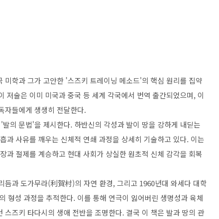
극 미학과 그가 고안한
'
스즈키 트레이닝 메소드
'
의 핵심 원리를 집약
이 저술은 이미 미국과 중국 등 세계 각국에서 번역 출간되었으며
,
이
 독자들에게 생생히 전달한다
.
로
'
발의 문법
'
을 제시한다
.
하반신의 각성과 발이 땅을 강하게 내딛는
호흡과 사유를 깨우는 신체적 연쇄 과정을 상세히 기술하고 있다
.
이는
긴장과 절제를 계승하고 현대 사회가 상실한 원초적 신체 감각을 회복
 리듬과 도가무라
(
利賀村
)
의 자연 환경
,
그리고
1960
년대 와세다 대학
의 형성 과정을 추적한다
.
이를 통해 연극이 잃어버린 생명성과 육체
던 스즈키 타다시의 생애 전반을 조명한다
.
결국 이 책은 발과 땅의 관