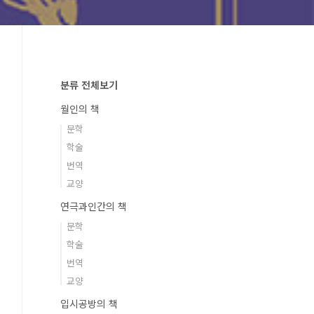
분류 전체보기
월인의 책
문학
학술
번역
교양
연극과인간의 책
문학
학술
번역
교양
입시공방의 책