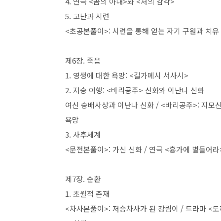
4.
연극
<
곰의 아내
>
와
<
처의 감각
>
5.
고난과 시련
<
초공본풀이
>:
시련을 통해 얻는 자기 구원과 치유
제
6
장
.
죽음
1.
영생에 대한 욕망
: <
길가메시 서사시
>
2.
저승 여행
: <
바리공주
>
신화와 이난나 신화
여신 숭배사상과 이난나 신화
/ <
바리공주
>:
지모신
욕망
3.
사후세계
<
문전본풀이
>:
가신 신화
/
연극
<
흉가에 볕들어라
제
7
장
.
순환
1.
초월적 존재
<
차사본풀이
>:
저승차사가 된 강림이
/
드라마
<
도