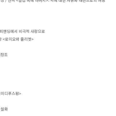
세상
/
연극
<
칼집 속에 아버지
>:
악에 대한 사유와 내면으로의 여행
해피엔딩에서 비극적 사랑으로
판
<
로미오와 줄리엣
>
재창조
오이디푸스왕
>
 설화