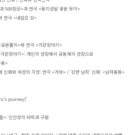
망과
500
장군
>
과 연극
<
동지섣달 꽃본 듯이
>
와 연극
<
내일은 강
>
삼공본풀이
>
와 연극
<
가믄장아기
>
<
가믄장아기
>:
개인의 성장에서 공동체의 성장으로
충동
>
 신화와 여성의 각성
:
연극
<
가마
> / ‘
강한 남자
’
신화
: <
남자충동
>
ro’s journey)’
들
>:
인간성의 타락과 구원