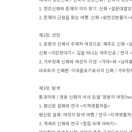
1.
창조신화와 존재의 의미 찾기
:
신화
<
설문대할
2.
존재의 근원을 찾는 여행
:
신화
<
원천강본풀이
>
제
2
장
.
성장
1.
운명의 신에서 주체적 여성으로
:
제주도 신화
<
신화
<
가믄장아기
>:
길을 떠나는 여주인공
/
연극
2.
가부장제 신화와 여성의 각성
: <
가마
>
와
<
남자
바르트의 신화론
:
이데올로기로서의 신화
/
가부장제
제
3
장
.
탐색
통과의례
/
영웅 신화의 서사 모델
‘
영웅의 여정
(he
1.
뱀신랑 설화와 연극
<
지하생활자들
>
뱀신랑 설화
:
여성의 탐색 여행
/
연극
<
지하생활자
2.
게세르 신화와 연극
<
칼집 속에 아버지
>