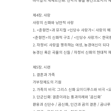
바이칼의 게세르신화
:
선악의 충돌 공간으로서의 
제
4
장
.
사랑
사랑의 신화와 낭만적 사랑
1. <
춘향전
>
과 뮤지컬
<
인당수 사랑가
>:
사랑의 
<
춘향전
>
의 신화적 구조
/ <
인당수 사랑가
>:
한국
2.
자청비
:
사랑을 쟁취하는 여성
,
농경여신이 되다
농경신 혹은 곡물의 신들
/
자청비 신화의 현대적 
제
5
장
.
시련
1.
결혼과 가족
가부장제도의 기원
2.
가족의 비극
:
그리스 신화 오이디푸스와 비극
<
3.
단군신화
:
결혼이라는 통과의례와
‘
곰신화
’
환웅과 신단수
/
곰신화
,
인간과 곰의 결혼
/
곰나루