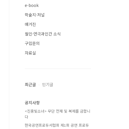
e-book
학술지·저널
매거진
월인·연극과인간 소식
구입문의
자료실
최근글
인기글
공지사항
<진홍빛소녀> 무단 전재 및 복제를 금합니
다
한국공연프로듀서협회 제1회 공연 프로듀