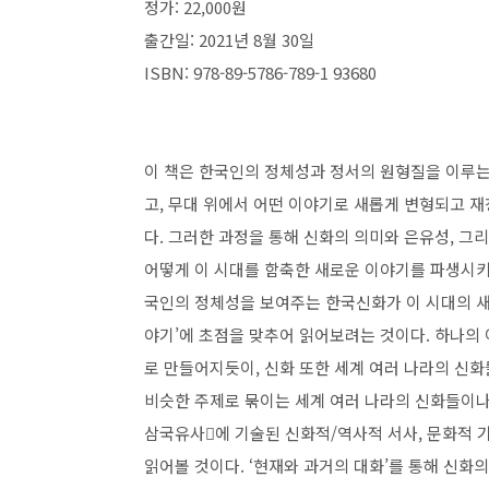
정가
: 22,000
원
출간일
: 2021
년
8
월
30
일
ISBN: 978-89-5786-789-1 93680
이 책은 한국인의 정체성과 정서의 원형질을 이루
고
,
무대 위에서 어떤 이야기로 새롭게 변형되고 
다
.
그러한 과정을 통해 신화의 의미와 은유성
,
그리
어떻게 이 시대를 함축한 새로운 이야기를 파생시키
국인의 정체성을 보여주는 한국신화가 이 시대의
야기
’
에 초점을 맞추어 읽어보려는 것이다
.
하나의 
로 만들어지듯이
,
신화 또한 세계 여러 나라의 신
비슷한 주제로 묶이는 세계 여러 나라의 신화들이나
삼국유사
󰡕
에 기술된 신화적
/
역사적 서사
,
문화적 
읽어볼 것이다
. ‘
현재와 과거의 대화
’
를 통해 신화의