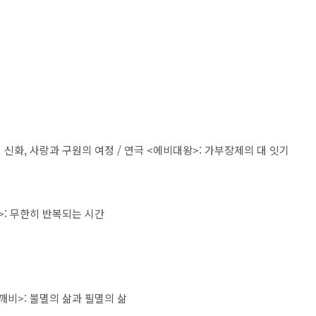
 신화
,
사랑과 구원의 여정
/
연극
<
에비대왕
>:
가부장제의 대 잇기
>:
무한히 반복되는 시간
깨비
>:
불멸의 삶과 필멸의 삶