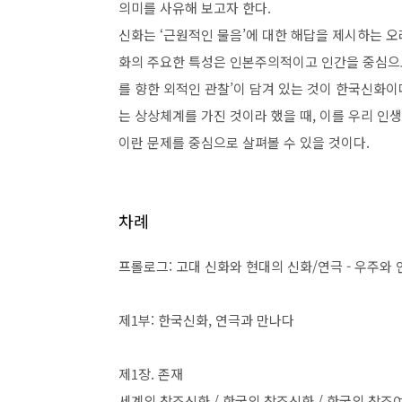
의미를 사유해 보고자 한다
.
신화는
‘
근원적인 물음
’
에 대한 해답을 제시하는 
화의 주요한 특성은 인본주의적이고 인간을 중심으
를 향한 외적인 관찰
’
이 담겨 있는 것이 한국신화이
는 상상체계를 가진 것이라 했을 때
,
이를 우리 인생
이란 문제를 중심으로 살펴볼 수 있을 것이다
.
차례
프롤로그
:
고대 신화와 현대의 신화
/
연극
-
우주와 
제
1
부
:
한국신화
,
연극과 만나다
제
1
장
.
존재
세계의 창조신화
/
한국의 창조신화
/
한국의 창조