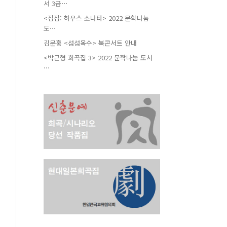
서 3급⋯
<집집: 하우스 소나타> 2022 문학나눔
도⋯
김문홍 <섬섬옥수> 북콘서트 안내
<박근형 희곡집 3> 2022 문학나눔 도서
⋯