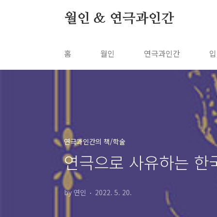
본문 바로가기
월인 & 연극과인간
홈
월인
연극과인간
입
연극과인간의 책/학술
연극으로 사유하는 한
by 연인
2022. 5. 20.