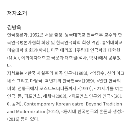
저자소개
김방옥
연극평론가
. 1952
년 서울 출생
.
동국대학교 연극학부 교수와 한
국연극평론가협회 회장 및 한국연극학회 회장 역임
.
홍익대학교
미술대학 회화과
(
학사
),
미국 애리조나주립대 연극학과 대학원
(M.A.),
이화여자대학교 국문과 대학원
(
석사
,
박사
)
에서 공부했
다
.
저서로는
<
한국 사실주의 희곡 연구
>(1988), <
약장수
,
신의 아그
네스 그리고 마당극
:
격변기의 한국연극
>(1989), <
열린 연극의
미학
:
전통극에서 포스트모더니즘까지
>(1997), <21
세기를 여는
연극
:
몸
,
퍼포먼스
,
해체
>(2003), <
퍼포먼스 연구와 연극
>(201
0,
공저
), Contemporary Korean eatre: Beyond Tradition
and Modernization(2014), <
동시대 한국연극의 혼돈과 생성
>
(2016)
등이 있다
.