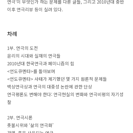
연극
’
이 무엇인가 하는 문제를 다룬 글들
,
그리고
2010
년대 중반
이후 연극리뷰 등이 실려 있다
.
차례
1
부
.
연극의 도전
윤리의 시대와 실재의 연극들
2010
년대 한국연극과 페미니즘의 힘
<
언도큐멘타
>
를 돌아보며
<
언도큐멘타
>
사태가 제기했던 몇 가지 원론적 문제들
백상연극상과 연극의 대중성 논란에 관한 단상
연극평론도 변해야 한다
:
연극현실의 변화와 연극비평의 자기성
찰
2
부
.
연극시론
촛불시위와
‘
삶의 연극화
’
검열
,
혹은 사육되는 연극