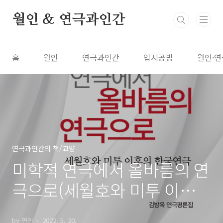
본문 바로가기
월인 & 연극과인간
홈
월인
연극과인간
입시공방
월인·연
연극과인간의 책/교양
미학적 연극에서 올바름의 연
극으로(세월호와 미투 이후의
한국연극)
by 연인
2022. 5. 20.