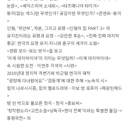
논문
>, <
셰익스피어 소네트
>, <
타즈매니아 타이거
>
동의
(
없는 섹스
)
란 무엇인가
?
공감이란 무엇인가
? <
콘센트
–
동의
>
인형
, ‘
위안부
’,
자본
,
그리고 유령
<
인형의 집
PART 2>
외
유치진이라는 유령과 요정
- <
오만한 후손
>, <
진짜 진짜 마지막
황군
:
연극의 요정 유치
-
지니와 훈구의 세가지 소원
>
<
관람 모드
–
보는 방식
>
을 보고
‘
이게 마지막이야
’
의 의미는 무엇일까
? <
이게 마지막이야
>
속 시원한 도전
-
이연주 각색의
<
시련
>
2010
년대 정치적 격변기와 박근형 연극의 궤적
“
광장에 다녀왔어요
”
–
‘
검둥개
’
에 대한 주해
<
노숙의 시
>
힘의 나르시시즘
,
힘의 멜로드라마
-
이보 반 호프의
<
파운틴헤드
>
텅 빈 박으로 물오른 창극
-
창극
<
흥보씨
>
‘
창작판소리
+
고전소설
+
낭독극
+
젠더 전복
’
이라는 특별한 물길
–
<
홍평국전
>
외