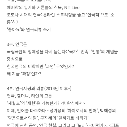
예매창의 열기와 커튼콜의 침묵
, NT Live
코로나 시대의 연극
:
온라인 스트리밍을 뚫고
‘
연극적
’
으로
‘
소
통
’
하기
‘
좋아요
’
와 연극리뷰 쓰기
3
부
.
연극론
국립극단의 정체성을 다시 묻는다
: ‘
국가
’ ‘
민족
’ ‘
전통
’
의 개념을
중심으로
한국연극의 미학이란
‘
과연
’
무엇인가
?
왜 지금
‘
과정
’
인가
?
4
부
.
연극시평과 리뷰
(2014
년 이후
~
)
연극
,
할머니
,
타인의 고통
‘
세월호
’
의
‘
재현
’
은 가능한가
? <
명왕성에서
>
이제
,
언어를 마주하다
-
성기웅의
‘
차이로서의 언어
’,
박해성의
‘
믿음으로서의 말
’,
구자혜의
‘
말하기로 버티기
’
연극에 관한 공연
,
연극 현실
,
그리고 그
‘
노래
’- <
비평가
>, <
퍼포