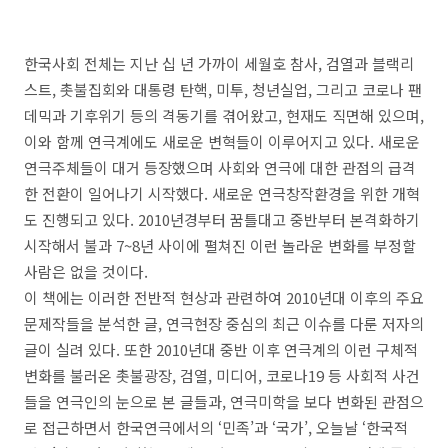
한국사회 전체는 지난 십 년 가까이 세월호 참사
,
검열과 블랙리
스트
,
촛불집회와 대통령 탄핵
,
미투
,
청년실업
,
그리고 코로나 팬
데믹과 기후위기 등의 격동기를 겪어왔고
,
현재도 직면해 있으며
,
이와 함께 연극계에도 새로운 변혁들이 이루어지고 있다
.
새로운
연극주체들이 대거 등장했으며 사회와 연극에 대한 관점의 급격
한 전환이 일어나기 시작했다
.
새로운 연극창작환경을 위한 개혁
도 진행되고 있다
. 2010
년경부터 꿈틀대고 중반부터 본격화하기
시작해서 불과
7~8
년 사이에 펼쳐진 이런 놀라운 변화를 부정할
사람은 없을 것이다
.
이 책에는 이러한 전반적 현상과 관련하여
2010
년대 이후의 주요
문제작들을 분석한 글
,
연극현장 중심의 최근 이슈를 다룬 저자의
글이 실려 있다
.
또한
2010
년대 중반 이후 연극계의 이런 구체적
변화를 불러온 촛불광장
,
검열
,
미디어
,
코로나
19
등 사회적 사건
들을 연극인의 눈으로 본 글들과
,
연극미학을 보다 변화된 관점으
로 접근하면서 한국연극에서의
‘
민족
’
과
‘
국가
’,
오늘날
‘
한국적