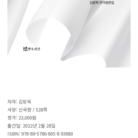
저자: 김방옥
사양: 신국판 /
528
쪽
정가
: 23,000
원
출간일
: 2022
년
2
월
28
일
ISBN: 978-89-5786-805-8 93680