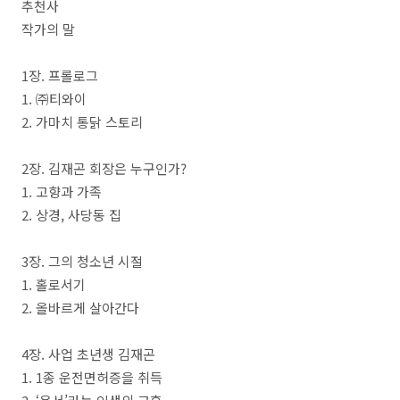
추천사
작가의 말
1
장
.
프롤로그
1.
㈜
티와이
2.
가마치 통닭 스토리
2
장
.
김재곤 회장은 누구인가
?
1.
고향과 가족
2.
상경
,
사당동 집
3
장
.
그의 청소년 시절
1.
홀로서기
2.
올바르게 살아간다
4
장
.
사업 초년생 김재곤
1. 1
종 운전면허증을 취득