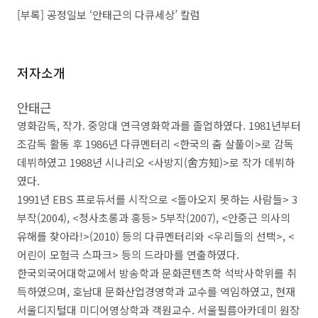
[
부록
]
공정일보
‘
안태근의 다큐세상
’
칼럼
저자소개
안태근
영화감독
,
작가
.
중앙대 연극영화학과를 졸업하였다
. 1981
년부터
조감독 활동 후
1986
년 다큐멘터리
<
한국의 춤 살풀이
>
로 감독
데뷔하였고
1988
년 시나리오
<
사방지
(
舍方知
)>
로 작가 데뷔하
였다
.
1991
년
EBS
프로듀서를 시작으로
<
돌아오지 못하는 사람들
> 3
부작
(2004), <
청사초롱과 홍등
> 5
부작
(2007), <
안중근 의사의
유해를 찾아라
!>(2010)
등의 다큐멘터리와
<
우리들의 선택
>, <
어린이 모험극 스파크
>
등의 드라마를 연출하였다
.
한국외국어대학교에서 방송학과 문화콘텐츠학 석박사학위를 취
득하였으며
,
호남대 문화산업경영학과 교수를 역임하였고
,
현재
서울디지털대 미디어영상학과 객원교수
.
서울필름아카데미 원장