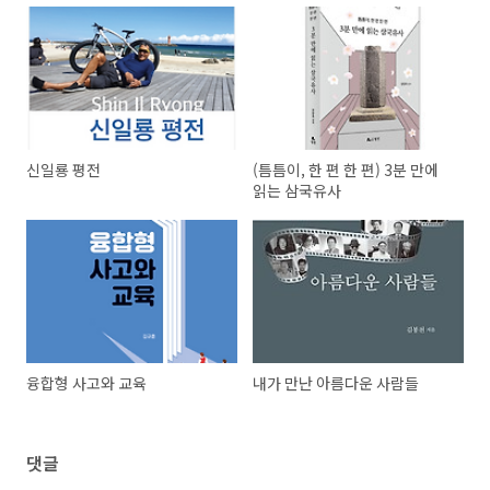
신일룡 평전
(틈틈이, 한 편 한 편) 3분 만에
읽는 삼국유사
융합형 사고와 교육
내가 만난 아름다운 사람들
댓글