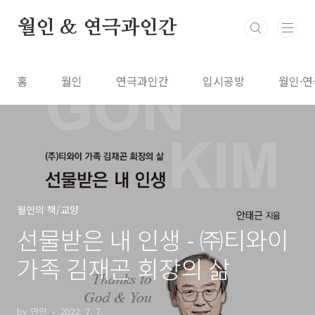
본문 바로가기
월인 & 연극과인간
홈
월인
연극과인간
입시공방
월인·연
월인의 책/교양
선물받은 내 인생 - ㈜티와이
가족 김재곤 회장의 삶
by 연인
2022. 7. 7.