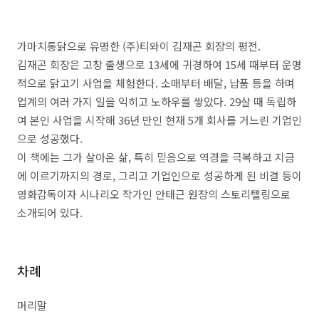
가마치통닭으로 유명한 (주)티와이 김재곤 회장의 평전.
김재곤 회장은 고창 출생으로
13
세에 귀경하여
15
세 때부터 운명
적으로 닭고기 사업을 체험한다
.
소매부터 배달
,
납품 등을 하며
업계의 여러 가지 일을 익히고 노하우를 쌓았다
.
29
살 때 독립하
여 본인 사업을 시작해
36
년 만인 현재
5
개 회사를 거느린 기업인
으로 성공했다
.
이 책에는 그가 살아온 삶, 특히 믿음으로 역경을 극복하고 지금
에 이르기까지의 경로, 그리고 기업인으로 성공하게 된 비결 등이
영화감독이자 시나리오 작가인 안태근 원장의 스토리텔링으로
소개되어 있다.
차례
머리말