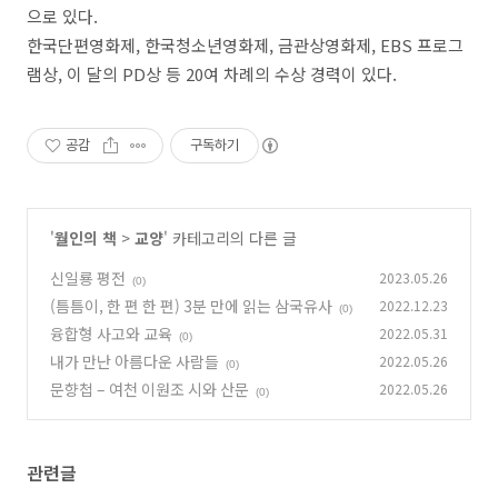
으로 있다
.
한국단편영화제
,
한국청소년영화제
,
금관상영화제
, EBS
프로그
램상
,
이 달의
PD
상 등
20
여 차례의 수상 경력이 있다
.
공감
구독하기
'
월인의 책
>
교양
' 카테고리의 다른 글
신일룡 평전
2023.05.26
(0)
(틈틈이, 한 편 한 편) 3분 만에 읽는 삼국유사
2022.12.23
(0)
융합형 사고와 교육
2022.05.31
(0)
내가 만난 아름다운 사람들
2022.05.26
(0)
문향첩 – 여천 이원조 시와 산문
2022.05.26
(0)
관련글