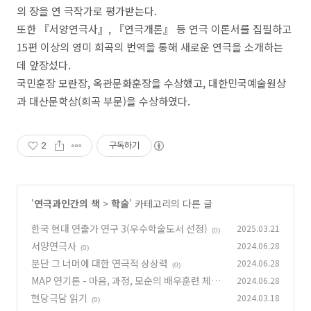
의 장을 연 극작가로 평가받는다
.
또한
『
서양연극사
』
,
『
연극개론
』
등 연극 이론서를 집필하고
15
편 이상의 영미 희곡의 번역을 통해 새로운 연극을 소개하는
데 앞장섰다
.
국민훈장 모란장
,
옥관문화훈장을 수상했고
,
대한민국예술원상
과 대산문학상
(
희곡 부문
)
을 수상하였다
.
2
구독하기
'
연극과인간의 책
>
학술
' 카테고리의 다른 글
한국 현대 연출가 연구 3(우수학술도서 선정)
2025.03.21
(0)
서양연극사
2024.06.28
(0)
분단 그 너머에 대한 연극적 상상력
2024.06.28
(0)
MAP 연기론 - 마음, 과정, 모순의 배우훈련 체계
2024.06.28
현당극담 읽기
2024.03.18
(0)
(0)