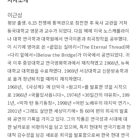
이근삼
평양 출생
. 6.25
전쟁에 통역관으로 참전한 후 육사 교관을 거쳐
동국대학교 영문과 교수가 되었다
.
다음 해에 미국 노스캐롤라이
나 대학 연극학과 대학원에서 연극이론과 희곡창작을 공부했다
.
이 시기에 영어로 쓴
<
끝없는 실마리
>(The Eternal Thread)
와
<
다리 밑에서
>(Below the Bridge)
가 미국에서 공연되었다
.
귀
국 이후 중앙대학교 연극영화학과에서 재직하였고
1966
년
,
뉴욕
대학교 대학원을 수료하였다
. 1969
년 서강대학교 신문방송학과
로 옮겨 정년퇴직할 때까지 재직하였다
.
1960
년
,
《
사상계
》
에 단막극
<
원고지
>
를 발표한 것을 시작으
로
1966
년
<
국물있사옵니다
>, 1974
년
<30
일간의 야유회
>, 199
1
년
, <
막차 탄 동기동창
>, 1998
년
<
어떤 노배우의 마지막 연기
>,
2001
년
<
그래도 살만한 세상이기에
>
등
60
여 편의 희곡의 발표
와 공연의 기록을 가지고 있다
.
그의 작품은 연극성과 시대에 대
한 날카로운 비판의식을 담고 있으며
,
특히 현대적 연극기법과 현
대적 감수성을 담은 새로운 희극을 발표함으로써 한국 현대 연극