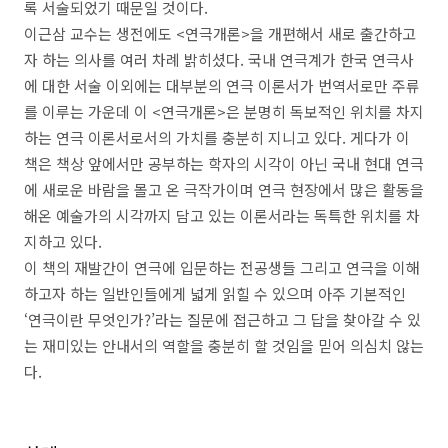
록 서술되었기 때문일 것이다
.
이근삼 교수는 생전에도
<
연극개론
>
을 개편해서 새로 출간하고
자 하는 의사를 여러 차례 밝히셨다
.
국내 연극계가 한국 연극사
에 대한 서술 이외에는 대부분의 연극 이론서가 번역서로만 주류
를 이루는 가운데 이
<
연극개론
>
은 분명히 독보적인 위치를 차지
하는 연극 이론서로서의 가치를 충분히 지니고 있다
.
게다가 이
책은 책상 앞에서만 공부하는 학자의 시각이 아닌 국내 현대 연극
에 새로운 바람을 몰고 온 극작가이며 연극 현장에서 많은 활동을
해온 예술가의 시각까지 담고 있는 이론서라는 독특한 위치를 차
지하고 있다
.
이 책의 재발간이 연극에 입문하는 전공생들 그리고 연극을 이해
하고자 하는 일반인들에게 넓게 읽힐 수 있으며 아주 기본적인
‘
연극이란 무엇인가
?’
라는 질문에 접근하고 그 답을 찾아갈 수 있
는 재미있는 안내서의 역할을 충분히 할 것임을 믿어 의심치 않는
다
.