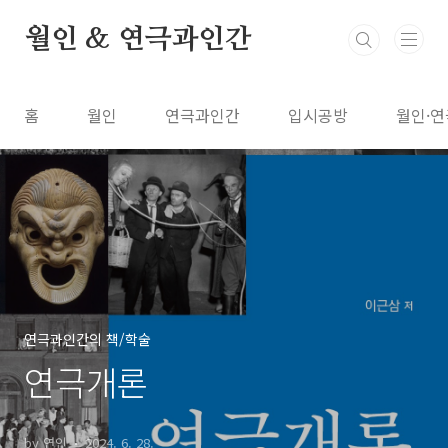
본문 바로가기
월인 & 연극과인간
홈
월인
연극과인간
입시공방
월인·연
연극과인간의 책/학술
연극개론
by 연인
2024. 6. 28.