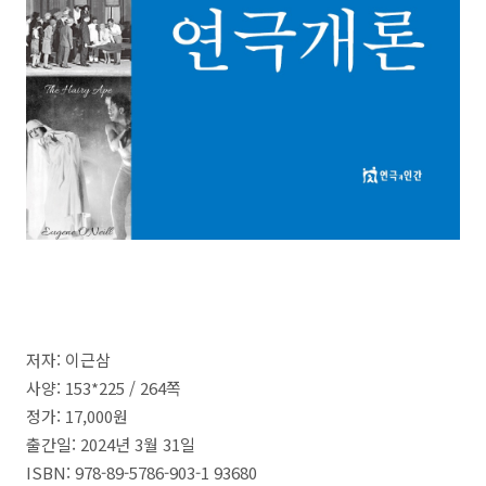
저자: 이근삼
사양: 153*225 /
264
쪽
정가:
17,000
원
출간일:
2024
년
3
월
31
일
ISBN:
978-89-5786-903-1 93680