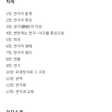
차례
1
장
.
연극의 발생
2
장
.
연극의 특징
3
장
.
관극
(
觀劇
)
의 이유
4
장
.
변천하는 연극
—
서구를 중심으로
5
장
.
희곡
6
장
.
연극의 형태
7
장
.
연극의 형식
8
장
.
연출
9
장
.
연기
10
장
.
무대장치와 그 구조
11
장
.
관객
12
장
.
연극평
13
장
.
연극과 교육
저자소개