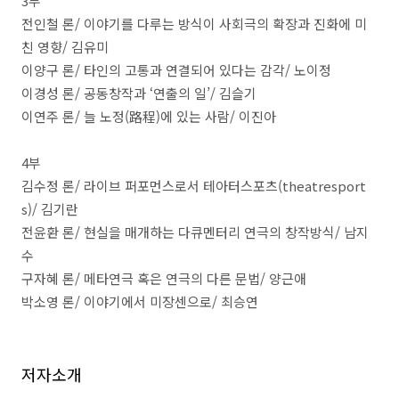
3
부
전인철 론
/
이야기를 다루는 방식이 사회극의 확장과 진화에 미
친 영향
/
김유미
이양구 론
/
타인의 고통과 연결되어 있다는 감각
/
노이정
이경성 론
/
공동창작과
‘
연출의 일
’/
김슬기
이연주 론
/
늘 노정
(
路程
)
에 있는 사람
/
이진아
4
부
김수정 론
/
라이브 퍼포먼스로서 테아터스포츠
(theatresport
s)/
김기란
전윤환 론
/
현실을 매개하는 다큐멘터리 연극의 창작방식
/
남지
수
구자혜 론
/
메타연극 혹은 연극의 다른 문법
/
양근애
박소영 론
/
이야기에서 미장센으로
/
최승연
저자소개