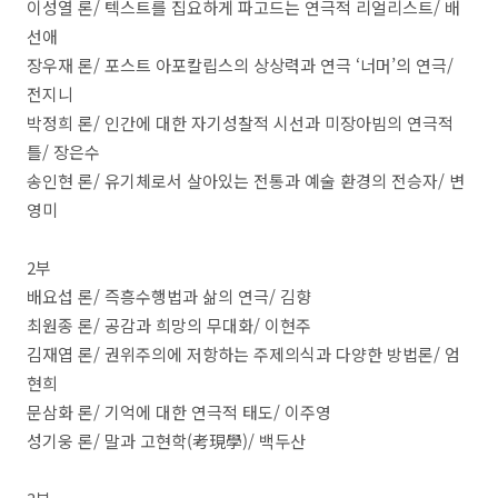
이성열 론
/
텍스트를 집요하게 파고드는 연극적 리얼리스트
/
배
선애
장우재 론
/
포스트 아포칼립스의 상상력과 연극
‘
너머
’
의 연극
/
전지니
박정희 론
/
인간에 대한 자기성찰적 시선과 미장아빔의 연극적
틀
/
장은수
송인현 론
/
유기체로서 살아있는 전통과 예술 환경의 전승자
/
변
영미
2
부
배요섭 론
/
즉흥수행법과 삶의 연극
/
김향
최원종 론
/
공감과 희망의 무대화
/
이현주
김재엽 론
/
권위주의에 저항하는 주제의식과 다양한 방법론
/
엄
현희
문삼화 론
/
기억에 대한 연극적 태도
/
이주영
성기웅 론
/
말과 고현학
(
考現學
)/
백두산