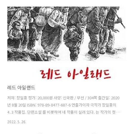
필과 당선작, 당선소감을 함께 수록하였다. 김미령의 , 조지민의 , 정승애
의 , 연지아의 , 김지우의 , 김준현의 , 임지수의 , 이홍도의 가 수록되어
있다. 차례 김미령, 조지민, 정승애, 연지아, 김지우, 김준현, 임지수, 이
홍도,
레드 아일랜드
저자: 장일홍 정가: 20,000원 사양: 신국판 / 무선 / 304쪽 출간일: 2020
년 8월 20일 ISBN: 978-89-8477-687-6 연출가이자 극작가 장일홍의
4․3 작품집. 단편소설 를 비롯하여 네 작품이 실려 있다. 는 작가의 첫 소
설 작품이다. 불안증을 앓고 있는 인물 민우를 통해 4․3의 비극을 여실히
2022. 5. 26.
보여주는 작품이다. 민우의 기억은 세 가지로 나뉜다. 먼저, 어머니에 대
한 고문의 기억이다. 4․3사건이 일어났던 1948년 봄, 민우 아버지는 산