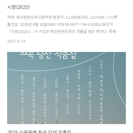
시향(2025)
저자: 워싱턴문인회시문학회 편정가: 12,000원사양: 131X205 / 172쪽
출간일: 2025년 6월 20일ISBN: 978-89-8477-746-0 03810 동인지
『시향(2025)』. 이 시집은 워싱턴문인회의 작품을 엮은 책이다. 책에
담긴 주옥같은 작품을 통해 독자들은 작품 세계로 안내한다. 차례시강혜
2025. 6. 19.
옥권귀순권향옥김경숙김문교 김영기김영실김은국김인식김행자 노세웅
박앤박양자서윤석윤석호이경희이김은이정자이진영정두현정혜선차영
대최은숙홍원애황안 시조류명수 이우암 저자소개워싱턴문인회시문학
회
2025 신춘문예 희곡 당선 작품집