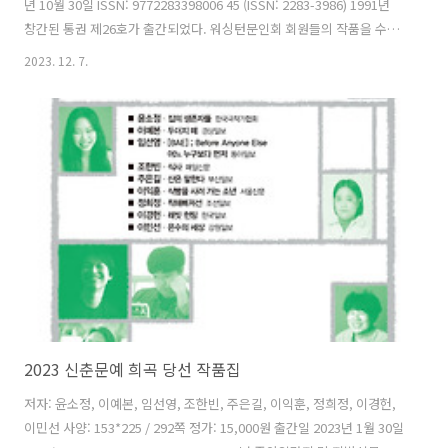
년 10월 30일 ISSN: 9772283398006 45 (ISSN: 2283-3986) 1991년
창간된 통권 제26호가 출간되었다. 워싱턴문인회 회원들의 작품을 수록
한 이 책은, 시, 시조, 수필, 소설, 영문문학 등 다양한 장르의 작품이 수록
2023. 12. 7.
되어 있으며, 매년 시행하는 신인문학상 수상 작품도 실려 있다. 시 작품
은, 사라진 책방, 전쟁, 역병, 가족을 갈라놓는 이념, 기술발달로 인한 부
정적 영향, 인간의 무책임한 행동으로 인한 불행한 장래 등 다양한 주제
의식을 담고 있다. 수필 작품은, 다문화 환경에서 자신의 편견에 대한 뉘
우침, 자연의 의연함, 가족애, 이산가족의 비애, 인생무상, 미국의 과거와
현재의 인종차별의 ..
2023 신춘문예 희곡 당선 작품집
저자: 윤소정, 이예본, 임선영, 조한빈, 주은길, 이익훈, 정희정, 이경헌,
이민선 사양: 153*225 / 292쪽 정가: 15,000원 출간일 2023년 1월 30일