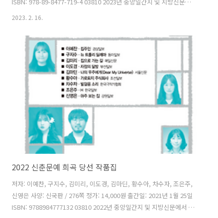
ISBN: 978-89-8477-719-4 03810 2023년 중앙일간지 및 지방신문에서
주최한 신춘문예 희곡 부문 당선작품 모음집이다. 신춘문예에 당선한 9
2023. 2. 16.
인의 프로필과 당선작, 당선소감을 함께 수록하였다. 윤소정 , 이예본 ,
임선영 , 조한빈 , 주은길 , 이익훈 , 정희정 , 이경헌 , 이민선 까지 모두
아홉 작품이 실려 있다. 차례 윤소정 (한국극작가협회) 이예본 (경상일보)
임선영 (동아일보) 조한빈 (매일신문) 주은길 (부산일보) 이익훈 (서울신
문) 정희정 (조선일보) 이경헌 (한국일보) 이민선 (강원일보)
2022 신춘문예 희곡 당선 작품집
저자: 이예찬, 구지수, 김미리, 이도경, 김마딘, 황수아, 차수자, 조은주,
신영은 사양: 신국판 / 276쪽 정가: 14,000원 출간일: 2021년 1월 25일
ISBN: 9788984777132 03810 2022년 중앙일간지 및 지방신문에서 주