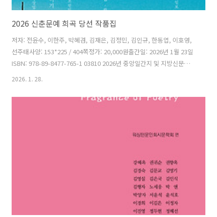
2026 신춘문예 희곡 당선 작품집
저자: 전윤수, 이한주, 박혜겸, 김재은, 김정민, 김인규, 한동엽, 이호영,
선주태사양: 153*225 / 404쪽정가: 20,000원출간일: 2026년 1월 23일
ISBN: 978-89-8477-765-1 03810 2026년 중앙일간지 및 지방신문에서
주최한 신춘문예 희곡 부문 당선작품 모음집이다. 신춘문예에 당선한 9
2026. 1. 28.
인의 프로필과 당선작, 당선소감을 함께 수록하였다. 전윤수 강릉 96>,
이한주 익명의 원칙>, 박혜겸 창고에선 신선도 유지>, 김재은 홀드>, 김
정민 실화를 바탕으로 함>, 김인규 베드 아일랜드>, 한동엽 꿈에서 아빠
죽이기>, 이호영 포말>, 선주태 항해사>까지 모두 아홉 작품이 실려 있
다. 차례전윤수 강릉 96>(강원일보)이한주 익명의 원칙>(조선일보)박혜
겸 창고에선 신선도 유지..