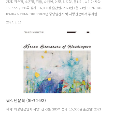
저자: 김유경, 소윤정, 김물, 송천영, 이정, 강지형, 윤성민, 송민아 사양:
153*225 / 296쪽 정가: 16,000원 출간일: 2024년 1월 24일 ISBN: 978-
89-8477-728-6 03810 2024년 중앙일간지 및 지방신문에서 주최한 신
춘문예 희곡 부문 당선작품 모음집이다. 신춘문예에 당선한 8인의 프로
2024. 2. 16.
필과 당선작, 당선소감을 함께 수록하였다. 김유경 , 소윤정 , 김물 , 송천
영 , 이정 , 강지형 , 윤성민 , 송민아 까지 모두 여덟 작품이 실려 있다. 차
례 김유경 (경상일보) 소윤정 (동아일보) 김물 (매일신문) 송천영 (서울신
문) 이정 (조선일보) 강지형 (한국극작가협회) 윤성민 (한국일보) 송민아
(강원일보)
워싱턴문학 (통권 26호)
저자: 워싱턴문인회 사양: 신국판/ 280쪽 정가: 15,000원 출간일: 2023