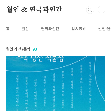
본문 바로가기
월인 & 연극과인간
홈
월인
연극과인간
입시공방
월인·연
월인의 책/문학
93