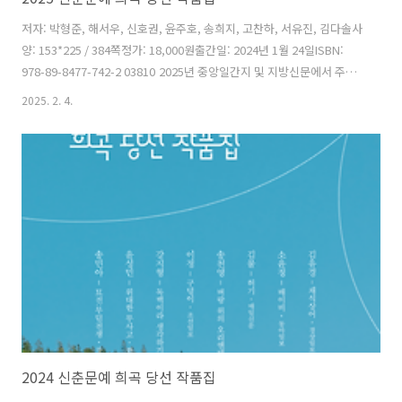
저자: 박형준, 해서우, 신호권, 윤주호, 송희지, 고찬하, 서유진, 김다솔사
양: 153*225 / 384쪽정가: 18,000원출간일: 2024년 1월 24일ISBN:
978-89-8477-742-2 03810 2025년 중앙일간지 및 지방신문에서 주최
한 신춘문예 희곡 부문 당선작품 모음집이다. 신춘문예에 당선한 8인의
2025. 2. 4.
프로필과 당선작, 당선소감을 함께 수록하였다. 박형준 마의 기원>, 해서
우 횡단보도에 끝이 있긴 한가요?>, 신호권 불연성 쓰레기장>, 윤주호
없는 잘못>, 메리 고 라운드>, 송희지 탐조기>, 고찬하 돼지꿈>, 서유진
내 책상 위, 작고 따뜻한 산세베리아 화분>, 김다솔 낯선 인연>까지 모두
아홉 작품이 실려 있다. 차례박형준 마의 기원>(한국일보)해서우 횡단보
도에 끝이 있긴 한가요?>..
2024 신춘문예 희곡 당선 작품집