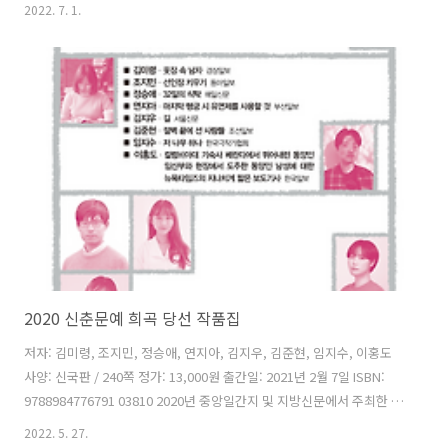
최한 신춘문예 희곡 부문 당선작품 모음집이다. 신춘문예에 당선한 9인
2022. 7. 1.
의 프로필과 당선작, 당선소감을 함께 수록하였다. 이예찬 , 구지수 , 김
미리 , 이도경 , 김마딘 , 황수아 , 차수자 , 조은주 , 신영은 까지 모두 아
홉 작품이 실려 있다. 차례 이예찬 (경상일보) 구지수 (동아일보) 김미리
(매일신문) 이도경 (부산일보) 김마딘 (서울신문) 황수아 (조선일보) 차수
자 (한국극작가협회) 조은주 (한국일보) 신영은 (강원일보)
2020 신춘문예 희곡 당선 작품집
저자: 김미령, 조지민, 정승애, 연지아, 김지우, 김준현, 임지수, 이홍도
사양: 신국판 / 240쪽 정가: 13,000원 출간일: 2021년 2월 7일 ISBN:
9788984776791 03810 2020년 중앙일간지 및 지방신문에서 주최한 신
춘문예 희곡 부문 당선작품 모음집이다. 신춘문예에 당선한 8인의 프로
2022. 5. 27.