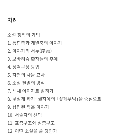
차례
소설 창작의 기법
1.
통합축과 계열축의 이야기
2.
이야기의 서두
(
序頭
)
3.
보바리즘 환자들의 후예
4.
성격구성 방법
5.
자연의 사물 묘사
6.
소설 결말의 방식
7.
색채 이미지로 말하기
8.
낯설게 하기
-
권지예의
｢
꽃게무덤
｣
을 중심으로
9.
삽입된 작은 이야기
10.
서술자의 선택
11.
표층구조와 심층구조
12.
어떤 소설을 쓸 것인가