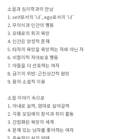
소설과 심리학과의 만남
1. self
로서의
‘
나
’, ego
로서의
‘
나
’
2.
무의식과 인간의 행동
3.
모태로의 회귀 욕망
4.
인간은 양성적 존재
5.
타자의 욕망을 욕망하는 자와 아닌 자
6.
비합리적 자아보호 행동
7.
아들을 더 선호하는 여자
8.
금기의 위반
:
근친상간적 원망
9.
꿈의 소설적 이용
소설 이야기 속으로
1.
아내로 살까
,
엄마로 살아갈까
2.
각종 모임에의 참석과 취미 활동
3.
간접화된 욕망의 세계
4.
문제 있는 남자를 좋아하는 여자
5.
주술적인 삶의 양태