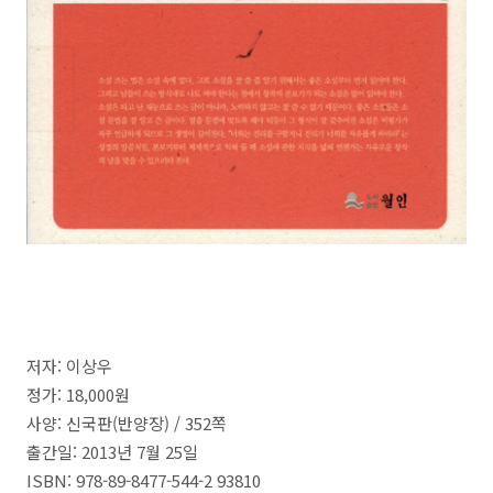
저자
:
이상우
정가
: 18,000
원
사양:
신국판
(
반양장
) / 352쪽
출간일
: 2013년 7월 25일
ISBN
: 978-89-8477-544-2 93810