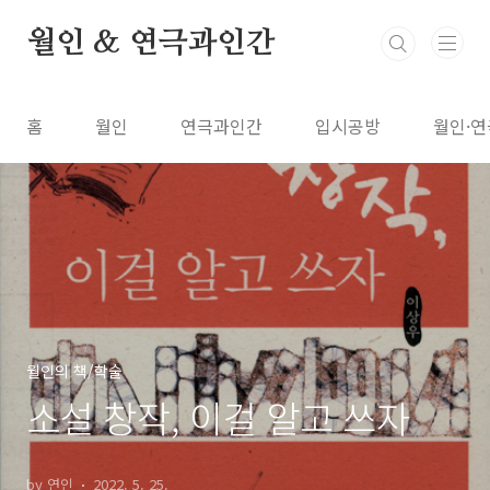
본문 바로가기
월인 & 연극과인간
홈
월인
연극과인간
입시공방
월인·연
월인의 책/학술
소설 창작, 이걸 알고 쓰자
by 연인
2022. 5. 25.