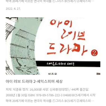
하여 20세기에 이르는 연극의 역사를 ①그리스 BC5세기 ②셰익스피어
세상 ③사실주의를 향하여 ④20세기 이렇게 네 권으로 나누어 정리한 책
2022. 4. 27.
이다. 이 책은 연극 보기 겁내고, 대본 읽기 귀찮아하고, 원어로 쓴 글을
읽기 불편하고 또 전문적인 글이나 논문을 읽기 어려워하는 사람들에게
연극이 얼마나 좋은지 그 작품들이 얼마나 재미있는지 알려주려는 것이
다. 그래서 조금이라도 쉽게 대본을 읽고 편한 마음으로 극장에 가서 더
많은 공연을 즐기기 바라는 마음이다. 차례 머리말 스페인의 황금시대 이
탈리아 르네상스 고전주의 몰리에르 18세기 혁명..
아이 러브 드라마 2-셰익스피어 세상
저자: 박준용 정가: 16,000원 사양: 신국판(반양장) / 440쪽 출간일:
2008년 1월 30일 ISBN: 978-89-5786-222-3 04680 BC5세기에서 시작
하여 20세기에 이르는 연극의 역사를 ①그리스 BC5세기 ②셰익스피어