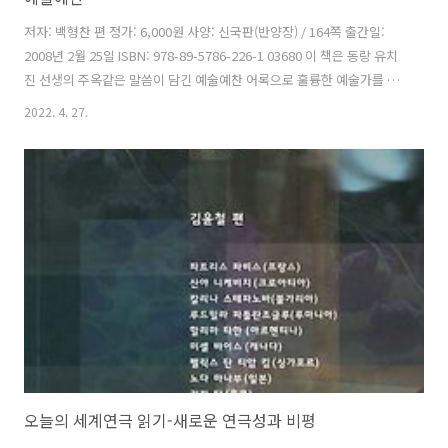
저자: 백형찬 편 정가: 6,000원 사양: 신국판(반양장) / 164쪽 출간일:
2008년 2월 25일 ISBN: 978-89-5786-226-1 03680 이 책은 동랑 유치
진 선생의 주옥같은 말씀이 담긴 예술예찬 어록으로 훌륭한 예술가를 꿈
꾸는 많은 젊은이들에게 앞서 간 선배 예술가의 빛나는 예술정신을 보여
2022. 4. 27.
주기 위해서 만들어졌다. 인간, 정신, 교육, 문화, 생활 속에서 펼쳐진 동
랑의 예술세계를 생생하게 담았다. 그래서 원문을 현대적인 표현으로 다
듬고 관련 사진도 함께 넣어 쉽게 가지고 다니면서 언제 어디서나 펼쳐
볼 수 있도록 엮었으며, ‘동랑의 삶과 예술정신’, ‘동랑의 예술교육사상
고찰’이라는 글도 넣어 동랑을 좀더 가깝게 그리고 깊이 접해보는 기회가
되도록 했다. 차례 머리말 예술예찬 제1장..
오늘의 세계연극 읽기-새로운 연극성과 비평