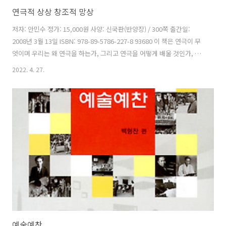
연극적 상상 창조적 망상
저자: 안민수 정가: 15,000원 사양: 신국판(반양장) / 300쪽 출간일:
2008년 3월 13일 ISBN: 978-89-5786-227-8 93680 이 책은 연극이 무
엇이며 우리는 왜 연극을 하는가, 그리고 연극을 어떻게 배울 것인가, 또
어떤 원리를 근거로 해서 연극을 만들 것이며 어떤 기술이 필요한가 등을
2022. 4. 27.
논했으며 끝으로 다가오는 시대를 위한 새로운 연극 모양에 대해 탐구해
보는, 비교적 알기 쉬운 순서로 짜여졌다. 차례 머리말 Ⅰ. 연극은 진선미
의 요지경 1. 위대한 스승이 주신 화두 2. 구원으로서의 연극 Ⅱ. 스스로
깨닫는 길에서 1. 영감(靈感)인가 기술인가 2. 연극을 가르치고 배우는
일 3. 훌륭한 연극인은 극장에서 나온다 Ⅲ. 요지경을 만드는 원리 1. 운
동의 참모습 2. 행동하..
예술예찬