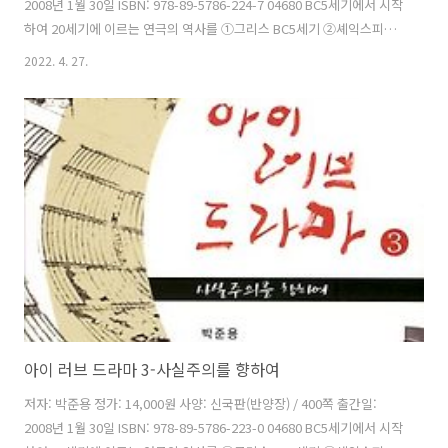
2008년 1월 30일 ISBN: 978-89-5786-224-7 04680 BC5세기에서 시작
하여 20세기에 이르는 연극의 역사를 ①그리스 BC5세기 ②셰익스피어
세상 ③사실주의를 향하여 ④20세기 이렇게 네 권으로 나누어 정리한 책
2022. 4. 27.
이다. 이 책은 연극 보기 겁내고, 대본 읽기 귀찮아하고, 원어로 쓴 글을
읽기 불편하고 또 전문적인 글이나 논문을 읽기 어려워하는 사람들에게
연극이 얼마나 좋은지 그 작품들이 얼마나 재미있는지 알려주려는 것이
다. 그래서 조금이라도 쉽게 대본을 읽고 편한 마음으로 극장에 가서 더
많은 공연을 즐기기 바라는 마음이다. 차례 머리말 아일랜드의 애비극장
피란델로 혁명연극 프랑스의 선구자들 유진 오닐 ..
아이 러브 드라마 3-사실주의를 향하여
저자: 박준용 정가: 14,000원 사양: 신국판(반양장) / 400쪽 출간일:
2008년 1월 30일 ISBN: 978-89-5786-223-0 04680 BC5세기에서 시작