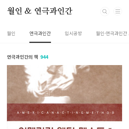
본문 바로가기
월인 & 연극과인간
월인
연극과인간
입시공방
월인·연극과인간
연극과인간의 책
944