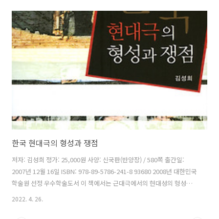
이다. 이 책은 연극 보기 겁내고, 대본 읽기 귀찮아하고, 원어로 쓴 글을
읽기 불편하고 또 전문적인 글이나 논문을 읽기 어려워하는 사람들에게
연극이 얼마나 좋은지 그 작품들이 얼마나 재미있는지 알려주려는 것이
다. 그래서 조금이라도 쉽게 대본을 읽고 편한 마음으로 극장에 가서 더
많은 공연을 즐기기 바라는 마음이다. 차례 머리말 간추린 서양사 페르시
아의 침공 펠로포네소스 전쟁 민주주의 그 외 인..
한국 현대극의 형성과 쟁점
저자: 김성희 정가: 25,000원 사양: 신국판(반양장) / 580쪽 출간일:
2007년 12월 16일 ISBN: 978-89-5786-241-8 93680 2008년 대한민국
학술원 선정 우수학술도서 이 책에서는 근대극에서의 현대성의 형성과
관련하여 김우진과 유치진, 함세덕의 작품들을 다루었고, 시대의 강압으
2022. 4. 26.
로 부정적 굴절과 왜곡을 보인 연극현상인 ‘국민연극’의 희곡들을 다루었
다. 그리고 해방 이후 다양한 표현기법을 실험하며 시대의 거울로서의 역