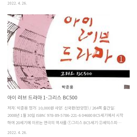
세상 ③사실주의를 향하여 ④20세기 이렇게 네 권으로 나누어 정리한 책
2022. 4. 26.
이다. 이 책은 연극 보기 겁내고, 대본 읽기 귀찮아하고, 원어로 쓴 글을
읽기 불편하고 또 전문적인 글이나 논문을 읽기 어려워하는 사람들에게
연극이 얼마나 좋은지 그 작품들이 얼마나 재미있는지 알려주려는 것이
다. 그래서 조금이라도 쉽게 대본을 읽고 편한 마음으로 극장에 가서 더
많은 공연을 즐기기 바라는 마음이다. 차례 머리말 셰익스피어 이전 엘리
자베스 시대 셰익스피어 영어 셰익스피어의 극 헨..
아이 러브 드라마 1-그리스 BC500
저자: 박준용 정가: 10,000원 사양: 신국판(반양장) / 264쪽 출간일:
2008년 1월 30일 ISBN: 978-89-5786-221-6 04680 BC5세기에서 시작
하여 20세기에 이르는 연극의 역사를 ①그리스 BC5세기 ②셰익스피어
세상 ③사실주의를 향하여 ④20세기 이렇게 네 권으로 나누어 정리한 책
2022. 4. 26.