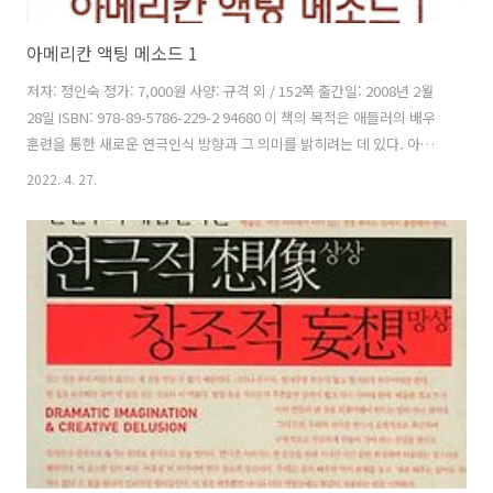
아메리칸 액팅 메소드 1
저자: 정인숙 정가: 7,000원 사양: 규격 외 / 152쪽 출간일: 2008년 2월
28일 ISBN: 978-89-5786-229-2 94680 이 책의 목적은 애들러의 배우
훈련을 통한 새로운 연극인식 방향과 그 의미를 밝히려는 데 있다. 아울
러 배우의 기본 자질을 연마, 창조하는 연기술 전반에 관해 대안의 훈련
2022. 4. 27.
방법을 제시하려 한다. 이 책이 갖는 우선의 의의는 이제껏 국내에 알려
지지 않았던 애들러의 메소드 소개에 있다. 아울러 이를 통해 우리의 연
극 현실을 예술적으로 어느 정도 자극할 것인지 가늠할 만한 계기가 마련
되었다는 점이다. 차례 머리글 Ⅰ. 아메리칸 메소드와 연극이론의 분화
1. 스타니슬랍스키와 애들러 2. 러시아 연극과 미국 연극 : 다름과 차이
Ⅱ. 스텔라 애들러의 배우 훈련 이론 ..