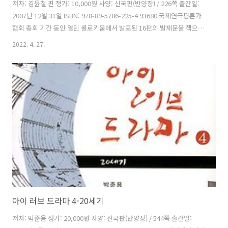
저자: 김윤철 편 정가: 10,000원 사양: 신국판(반양장) / 226쪽 출간일:
2007년 12월 31일 ISBN: 978-89-5786-225-4 93680 국제연극평론가
협회 총회 기간 동안 열린 콜로키움에서 발표된 16편의 발제문을 책으로
엮었다. 아시아권, 미주권, 유럽권 등 세계 곳곳의 연극현상을 접할 수 있
2022. 4. 27.
는 자료이며, 오늘의 세계연극현상을 이해하고 그 틀 안에서 우리의 연극
좌표를 그리는 데 도움이 될 것이다. 차례 편집인의 말 서론 김윤철 / 신
연극성과 비평의 대응: 유럽의 경우 Ⅰ. 새로운 연극성: 현대연극 현상 파
트리스 파비스 / 2006 아비뇽연극제의 연출: 투쟁 범주의 확장 산야 니케
비치 / 영국의 ‘In-Yer-Face’, ‘New European Drama’ 그리고 연출가
의 역..
아이 러브 드라마 4-20세기
저자: 박준용 정가: 20,000원 사양: 신국판(반양장) / 544쪽 출간일: