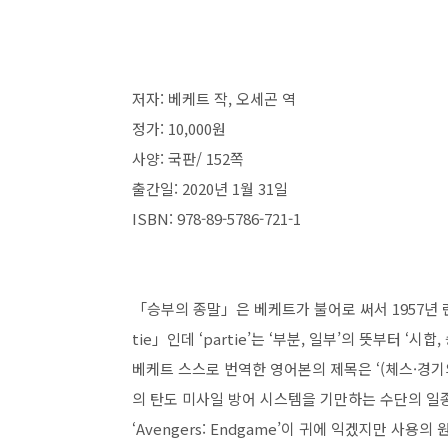
저자
:
베케트 작,
오세곤 역
정가
: 10,000
원
사양:
국판
/
152쪽
출간일
: 2020년 1월 31일
ISBN
: 978-89-5786-721-1
「
승부의 종말
」
은 베케트가 불어로 써서
1957
년 
tie
」
인데
‘partie’
는
‘
부분
,
일부
’
의 뜻부터
‘
시합
,
베케트 스스로 번역한 영어본의 제목은
‘(
체스
·
경기
의 탄도 미사일 방어 시스템을 기만하는 수단의 일
‘Avengers: Endgame’
이 귀에 익겠지만 사용의 