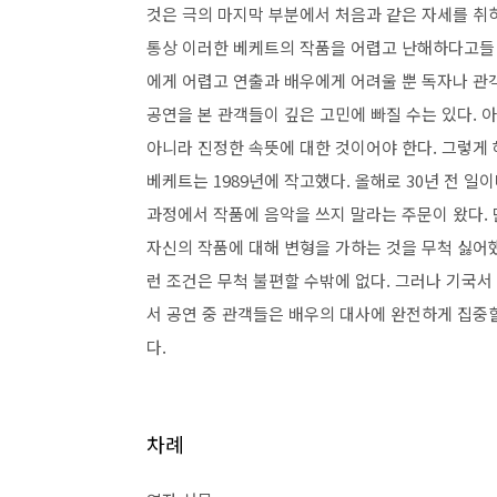
것은 극의 마지막 부분에서 처음과 같은 자세를 취
통상 이러한 베케트의 작품을 어렵고 난해하다고들
에게 어렵고 연출과 배우에게 어려울 뿐 독자나 
공연을 본 관객들이 깊은 고민에 빠질 수는 있다
.
아
아니라 진정한 속뜻에 대한 것이어야 한다
.
그렇게 
베케트는
1989
년에 작고했다
.
올해로
30
년 전 일
과정에서 작품에 음악을 쓰지 말라는 주문이 왔다
.
자신의 작품에 대해 변형을 가하는 것을 무척 싫어
런 조건은 무척 불편할 수밖에 없다
.
그러나 기국서
서 공연 중 관객들은 배우의 대사에 완전하게 집중
다
.
차례