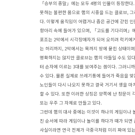
「
승부의 종말
」
에는 모두
4
명의 인물이 등장한다
못하는 불편한 몸으로 햄의 시중을 드는 클로브
,
그
다
.
이렇게 움직임이 어렵거나 좁은 공간에 갇힌 인
항아리 속에 들어가 있으며
,
「
고도를 기다리며
」
포조는
2
막에서 시각장애자가 되어 오히려 럭키에
는 허리까지
, 2
막에서는 목까지 땅에 묻힌 상태이며
명확하지는 않지만 클로브는 햄의 아들일 수도 있
터 손자에 이르는
3
대를 보여주는 셈이다
.
그러니까
수 있다
.
물론 실제로 쓰레기통에 들어가 죽음을 맞
노인들이 다시 나오지 못하고 결국 거기서 생을 
할 수 있다
.
또한 이러한 상징은 양쪽에 난 창문이 
또는 우주 그 자체로 만들고 있다
.
그런데 햄의 대사 중에는 이것이 하나의 게임이나
진 순서에 따라 게임이나 놀이를 하다가 때가 되면
사실이라면 연극 전체가 극중극처럼 미리 짜여 있는