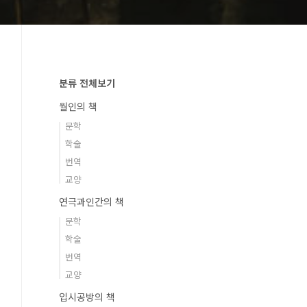
분류 전체보기
월인의 책
문학
학술
번역
교양
연극과인간의 책
문학
학술
번역
교양
입시공방의 책