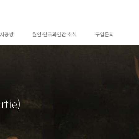
시공방
월인·연극과인간 소식
구입문의
tie)