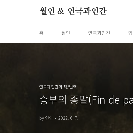
본문 바로가기
월인 & 연극과인간
홈
월인
연극과인간
입
연극과인간의 책/번역
승부의 종말(Fin de par
by 연인
2022. 6. 7.