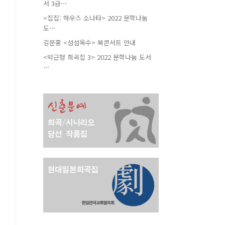
서 3급⋯
<집집: 하우스 소나타> 2022 문학나눔
도⋯
김문홍 <섬섬옥수> 북콘서트 안내
<박근형 희곡집 3> 2022 문학나눔 도서
⋯