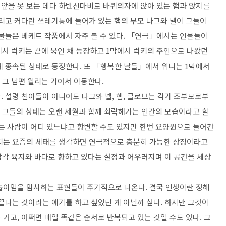
.
앞을 못 보는 데다 하반신마비로 바퀴의자에 앉아 있는 햄과 앉지를
리고 커다란 쓰레기통에 들어가 있는 햄의 부모 나그와 넬이 그들이
물들은 베케트 작품에서 자주 볼 수 있다
.
「
연극
」
에서는 인물들이
에서 럭키는 끈에 묶인 채 등장하고
1
막에서 럭키의 주인으로 나왔던
게 종속된 상태로 등장한다
.
또
「
행복한 날들
」
에서 위니는
1
막에서
 그 남편 윌리는 기어서 이동한다
.
다
.
설령 친아들이 아니어도 나그와 넬
,
햄
,
클로브는 각기 조부모로부
 그들의 상태는 오랜 세월과 함께 쇠락해가는 인간의 모습이라고 할
는 사람이 어디 있느냐고 항변할 수도 있지만 한번 요양원으로 들어간
마치는 요즘의 세태를 생각하면 연극적으로 충분히 가능한 상징이라고
각각 육지와 바다로 향하고 있다는 설정과 어우러지며 이 공간을 세상
 놀이임을 암시하는 표현들이 주기적으로 나온다
.
결국 인생이란 정해
 끝나는 것이라는 얘기를 하고 싶었던 게 아닐까 싶다
.
하지만 그것이
 거고
,
어쩌면 매일 똑같은 순서로 반복되고 있는 것일 수도 있다
.
그