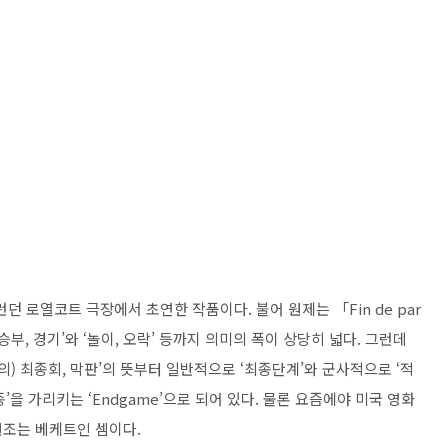
런던 로열코트 극장에서 초연한 작품이다
.
불어 원제는
「
Fin de par
승부
,
경기
’
와
‘
놀이
,
오락
’
등까지 의미의 폭이 상당히 넓다
.
그런데
의
)
최종회
,
막판
’
의 뜻부터 일반적으로
‘
최종단계
’
와 군사적으로
‘
적
종
’
을 가리키는
‘Endgame’
으로 되어 있다
.
물론 요즘에야 미국 영화
원조는 베케트인 셈이다
.