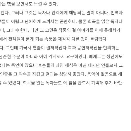
하는 햄을 보면서도 느낄 수 있다
.
 한다
.
그러나 그것은 독자나 관객에게 해당되는 말이 아니다
.
번역자
관객들이 어렵고 난해하게 느껴서는 곤란하다
.
물론 희곡을 읽은 독자나
니
,
그래야 한다
.
다만 그 고민은 작품의 겉 이야기를 이해 못해서가
해서 관객들이 품게 되는 속뜻은 제각각 다를 것이 틀림없다
.
이다
.
그런데 기국서 연출이 원저작권자 측과 공연저작권을 협의하는
단순한 주문이 아니라 아예 각서까지 요구하였다
.
베케트는 생전에도
했다는 증언이 있으니 후손들의 과잉 해석은 아닐 테지만 연출로서 그
 연출은 그 약속을 지켰고 결과는 상당히 좋았다
.
음악이 없음으로 해
할 수 있었다
.
희곡을 읽는 독자들도 이 점을 반드시 기억해 주기 바란