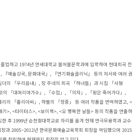
 졸업하고
1974
년 연세대학교 불어불문학과에 입학하여 현대희곡 전
』
,
『
예술강국
,
문화대국
』
,
『
연기화술클리닉
』
등의 저서와 여러 권
일더의
「
우리읍내
」
,
장 주네의 희곡
「
하녀들
」
과 시집
「
사형
코의
「
대머리여가수
」
,
「
수업
」
,
「
의자
」
,
「
왕은 죽어가다
」
,
베리의
「
줄리아씨
」
,
하벨의
「
청중
」
등 여러 작품을 번역하였고
, <
매기
>, <
타이터스
>, <
보이첵
>, <
오 행복한 날들
>
등의 작품을 연출하
임한 후
1999
년 순천향대학교로 자리를 옮겨 현재 연극무용학과 교수
회장과
2005~2012
년 한국문화예술교육학회 회장을 역임했으며
2015
를 창립하여 현재까지 회장을 맡고 있다
.