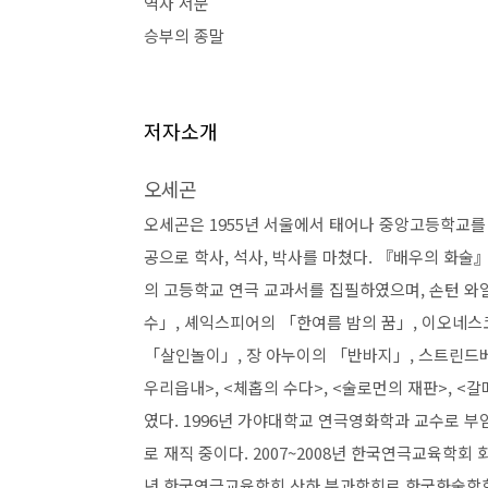
역자 서문
승부의 종말
저자소개
오세곤
오세곤은
1955
년 서울에서 태어나 중앙고등학교를
공으로 학사
,
석사
,
박사를 마쳤다
.
『
배우의 화술
의 고등학교 연극 교과서를 집필하였으며
,
손턴 와
수
」
,
셰익스피어의
「
한여름 밤의 꿈
」
,
이오네스
「
살인놀이
」
,
장 아누이의
「
반바지
」
,
스트린드
우리읍내
>, <
체홉의 수다
>, <
술로먼의 재판
>, <
갈
였다
. 1996
년 가야대학교 연극영화학과 교수로 부
로 재직 중이다
. 2007~2008
년 한국연극교육학회 
년 한국연극교육학회 산하 분과학회로 한국화술학회