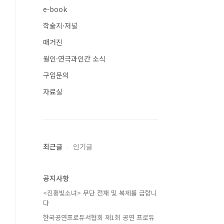
e-book
학술지·저널
매거진
월인·연극과인간 소식
구입문의
자료실
최근글
인기글
공지사항
<진홍빛소녀> 무단 전재 및 복제를 금합니
다
한국공연프로듀서협회 제1회 공연 프로듀