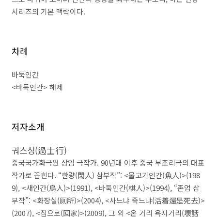
시리즈의 기본 맥락이다
.
차례
바둑인간
<
바둑인간
>
해제
저자소개
궈스싱
(
過士行
)
중국국가화극원 상임 극작가
. 90
년대 이후 중국 부조리극의 대표
작가로 꼽힌다
. “
한량
(
閑人
)
삼부작
”: <
물고기인간
(
魚人
)>(198
9), <
새인간
(
鳥人
)>(1991), <
바둑인간
(
棋人
)>(1994), “
존엄 삼
부작
”: <
화장실
(
厠所
)>(2004), <
사느냐 죽느냐
(
活着還是死去
)>
(2007), <
집으로
(
回家
)>(2009),
그 외
<
온 거리 욕지거리
(
壞話