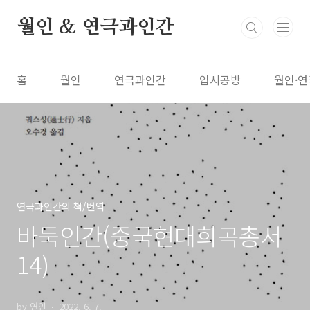
본문 바로가기
월인 & 연극과인간
홈
월인
연극과인간
입시공방
월인·연
연극과인간의 책/번역
바둑인간(중국현대희곡총서
14)
by 연인
2022. 6. 7.