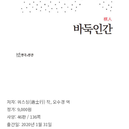
저자
:
궈스싱
(
過士行
)
작,
오수경 역
정가
: 9,000
원
사양: 46
판
/ 136쪽
출간일
: 2020년 1월 31일