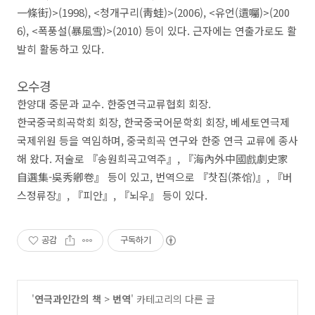
一條街
)>(1998), <
청개구리
(
靑蛙
)>(2006), <
유언
(
遺囑
)>(200
6), <
폭풍설
(
暴風雪
)>(2010)
등이 있다
.
근자에는 연출가로도 활
발히 활동하고 있다
.
오수경
한양대 중문과 교수
.
한중연극교류협회 회장
.
한국중국희곡학회 회장
,
한국중국어문학회 회장
,
베세토연극제
국제위원 등을 역임하며
,
중국희곡 연구와 한중 연극 교류에 종사
해 왔다
.
저술로
『
송원희곡고역주
』
,
『
海內外中國戲劇史家
自選集
-
吳秀卿卷
』
등이 있고
,
번역으로
『
찻집
(
茶馆
)
』
,
『
버
스정류장
』
,
『
피안
』
,
『
뇌우
』
등이 있다
.
공감
구독하기
'
연극과인간의 책
>
번역
' 카테고리의 다른 글