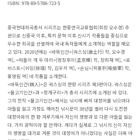
ISBN
: 978-89-5786-723-5
중국현대희곡총서 시리즈는 한중연극교류협회
(
회장 오수경
)
주
관으로 신중국 이후
,
특히 문혁 이후 신시기 작품들을 중심으로
우수한 희곡을 선별하여 국내 독자들에게 소개하는 역할을 해오
고 있다
. 2020
년에는
<
바둑인간
>[
궈스싱
(
過士行
)
작
,
오수경
역
], <
떠돌이 개 두 마리
>[
멍징후이
(
孟京輝
)
작
,
장희재 역
], <
로
비스트
>[
쉬잉
(
徐瑛
)
작
,
김우석 역
], <
손님
>[
위룽쥔
(
喩榮軍
)
작
,
홍영림 역
]
네 작품을 소개한다
.
<
바둑인간
(
棋人
)>
은 궈스싱의 한량 시리즈 제
3
편이다
.
궈스싱은
<
물고기인간
>
과
<
청개구리
>
가 총서 시리즈에 소개된 바 있다
.
그의 전작
<
물고기인간
>
에서는 낚시에 빠져 대청어를 낚으려다
아들을 잃고 가정도 깨어진 낚시꾼이
30
년을 별러 다시 도전한
대청어와의 한 판 겨루기에서 자신의 생명과 또 다른 아들을 잃는
다
.
가히 광적이라 할 만하다
.
게다가 실제로 그 낚시의 신이 자신
의 생명을 대가로 겨룬 것이 대청어가 아니었다는 사실은 더욱 아