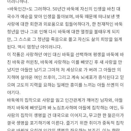
이러니하다
.
<
바둑인간
>
도 그러하다
. 50
년간 바둑에 자신의 인생을 바친 대
국수가 예순을 맞아 인생을 돌아보며
,
바둑 때문에 떠나보낸 옛
사랑에 대한 회한과 외로움으로 힘들어하다가
,
한 천재적인 바둑
청년을 만나 그로 인해 다시 바둑에 대한 열정을 불태우게 되지
만
,
그 스스로 그 청년을 죽음으로 몰고 자신도 삶의 희망을 잃게
된다
.
역시 엄청난 아이러니다
.
이 작품은 사랑하던 여인 대신 바둑을 선택하여 평생을 바둑에 바
친 바둑광 허윈칭
,
바둑에 사랑하는 이를 빼앗긴 후 새 사랑을 만
났지만 아들만 남기고 그마저 저 세상으로 가 버려 그 아들만 의
지하며 살아온 여인 쓰후이
,
그리고 계속 뇌세포가 증식된다고 믿
으며 고도의 지력을 요하는 일에만 흥미를 느끼는 아들 쓰옌의 이
야기다
.
바둑에의 집착으로 사랑을 잃고 인간관계가 깨어진 남자와
,
아들
까지 바둑에 빼앗길까 봐 노심초사하며 아들에 집착하는 여인
,
두
사람의 집착이 생명을 건 대국으로 이어지고
,
무고한 한 젊은이가
결국 생명을 포기하기에 이른다
.
즐기기 위한 취미가 중독적 집착
으로 바뀌어 오히려 인간의 생명을 좌우하는 부조리
,
이는 한량