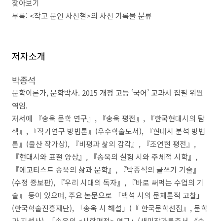
찾아보기
부록
: <
작고 문인 사신철
>
의 사신 기록물 분류
저자소개
박종석
문학이론가
,
문학박사
. 2015
개정 고등
‘
국어
’
교과서 집필 위원
역임
.
저서에
『
송욱 문학 연구
』
,
『
송욱 평전
』
,
『
한국현대시의 탐
색
』
,
『
작가연구 방법론
』
(
우수학술도서
),
『
현대시 분석 방법
론
』
(
울산 작가상
),
『
비평과 삶의 감각
』
,
『
조연현 평전
』
,
『
현대시와 표절 양상
』
,
『
송욱의 실험 시와 주체적 시학
』
,
『
에고티스트 송욱의 삶과 문학
』
,
『
박종석의 글쓰기 기술
』
(
수정 증보판
),
『
우리 시대의 독자
』
,
『
바로 써먹는 수업의 기
술
』
등이 있으며
,
주요 논문으로
「
백석 시의 문체론적 고찰
」
(
한국학술진흥재단
),
「
송욱 시 해설
」
(
『
한국문학선집
』
,
문학
과 지성사
),
「
송욱의
<
시학평전
>
연구
」
(
새미작가론총서
《
송