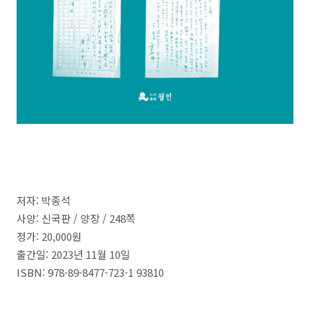
저자: 박종석
사양: 신국판 /
양장 /
248
쪽
정가:
20,000
원
출간일:
2023
년
11
월
10
일
ISBN:
978-89-8477-723-1 93810