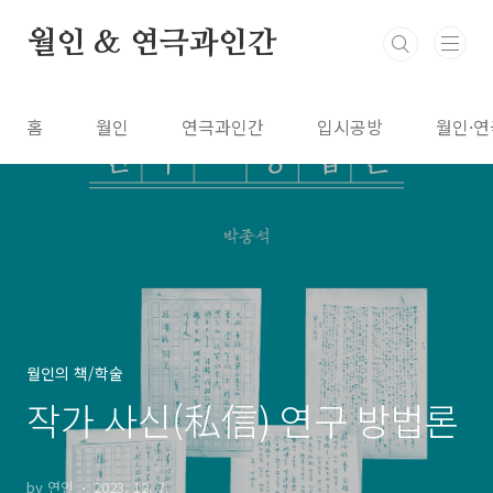
본문 바로가기
월인 & 연극과인간
홈
월인
연극과인간
입시공방
월인·연
월인의 책/학술
작가 사신(私信) 연구 방법론
by 연인
2023. 12. 7.