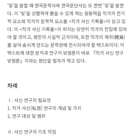
‘
빛
’
을 발할 때 한국문학사와 한국문단사는 또 한번
‘
빛
’
을 발한
다
.
이
‘
빛
’
을 강렬하게 뿜을 수 있게 하는 원동력을 작가의 전기
적 요소와 작가의 문학적 요소를
<
작가 사신 기록물
>
이 담고 있
다
.
이
<
작가 사신 기록물
>
의 위치는 당연히 작가의 전집에 있어
야 할 것이고
,
평전의 시실적 근거이며
,
또한 작가의 체취
(
體臭
)
를 살아 숨쉬게 만드는 문학관에 전시되어야 할 텍스트이다
.
이
텍스트에 대한 분석과 연구의 방법론이 바로
『
작가 사신 연구
방법론
』
이라는 판단을 필자가 하고 있다
.
차례
Ⅰ
.
사신 연구의 필요성
1.
작가 사신
(
私信
)
연구의 개념 및 가치
2.
연구 대상 및 범위
Ⅱ
.
사신 연구의 기초 작업