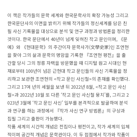
이 책은 작가들의 문학 세계와 한국문학사의 확장 가능성 그리고
한국문단사의 이면을 밝히기 위해 작가들의 정신세계를 담은 친
필 사신 기록물을 대상으로 분석 및 연구 과정과 방법론을 정리한
것이다
.
한국 문단에서
40
년이 넘게 잊혀진 작고 문인이며
,
《
문
예
》
와
《
현대문학
》
의 주간이자 문학사가
(
文學史家
)
인 조연현
을 찾아 그의 삶과 문학의 명암을 기록한
『
조연현 평전
』
을 출
간할 당시 그의 정릉 자택을 방문했을 때 디지털 원고 시대인 현
재로부터
100
년이 넘은 근현대 작고 문인들의 사신 기록물을 정
리하고 보관한 조연현의
<
작고 문인 사신철
>
의 존재를 확인했다
.
그리고
17
여 년의 세월을 보낸 뒤
2022
년
8
월
, <
작고 문인 사신
철
>
과
2022
년
10
월 또 다른
‘
작고 문인 사신철 뭉치
’
를
,
그리고
2
023
년
3
월에
‘
작고 문인 사신
’
일부를 본격적으로 발굴하여 분석
과 연구를 하는 과정에서
『
작가 사신 연구 방법론
』
의 구상과
집필 그리고 출판이 가능했다
.
작품 세계의 시간적 개념은 전집이나 평전이고
,
작가 세계의 입체
적이며 공간적 개념은 문학관이다
.
이 두 접점에서 작가와 작품이