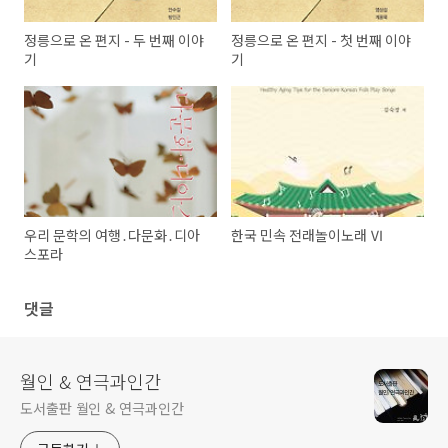
정릉으로 온 편지 - 두 번째 이야
정릉으로 온 편지 - 첫 번째 이야
기
기
우리 문학의 여행․다문화․디아
한국 민속 전래놀이노래 Ⅵ
스포라
댓글
월인 & 연극과인간
도서출판 월인 & 연극과인간