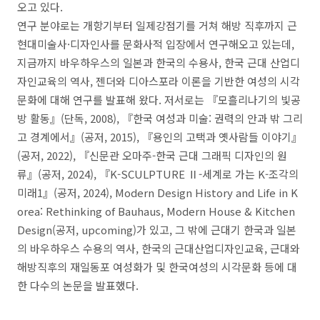
오고 있다
.
연구 분야로는 개항기부터 일제강점기를 거쳐 해방 직후까지 근
현대미술사
·
디자인사를 문화사적 입장에서 연구해오고 있는데
,
지금까지 바우하우스의 일본과 한국의 수용사
,
한국 근대 산업디
자인교육의 역사
,
젠더와 디아스포라 이론을 기반한 여성의 시각
문화에 대해 연구를 발표해 왔다
.
저서로는
『
모흘리나기의 빛공
방 활동
』
(
단독
, 2008),
『
한국 여성과 미술
:
권력의 안과 밖 그리
고 경계에서
』
(
공저
, 2015),
『
용인의 고택과 옛사람들 이야기
』
(
공저
, 2022),
『
신문관 오마주
-
한국 근대 그래픽 디자인의 원
류
』
(
공저
, 2024),
『
K-SCULPTURE
Ⅱ
-
세계로 가는
K-
조각의
미래
1
』
(
공저
, 2024),
Modern Design History and Life in K
orea: Rethinking of Bauhaus, Modern House & Kitchen
Design
(
공저
, upcoming)
가 있고
,
그 밖에 근대기 한국과 일본
의 바우하우스 수용의 역사
,
한국의 근대산업디자인교육
,
근대와
해방직후의 재일동포 여성화가 및 한국여성의 시각문화 등에 대
한 다수의 논문을 발표했다
.