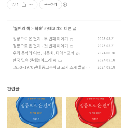
1
구독하기
'
월인의 책
>
학술
' 카테고리의 다른 글
정릉으로 온 편지 - 두 번째 이야기
2025.03.21
(0)
정릉으로 온 편지 - 첫 번째 이야기
2025.03.21
(0)
우리 문학의 여행․다문화․디아스포라
2024.06.28
(0)
한국 민속 전래놀이노래 Ⅵ
2024.03.18
(1)
1950~1970년대 중고등학교 교지 소재 발굴 문
2024.03.18
헌 자료집
(0)
관련글