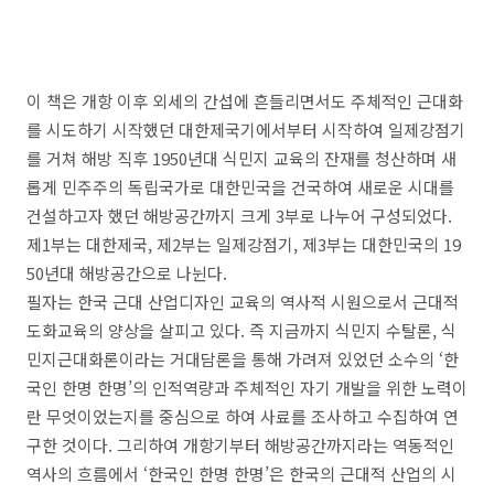
이 책은 개항 이후 외세의 간섭에 흔들리면서도 주체적인 근대화
를 시도하기 시작했던 대한제국기에서부터 시작하여 일제강점기
를 거쳐 해방 직후
1950
년대 식민지 교육의 잔재를 청산하며 새
롭게 민주주의 독립국가로 대한민국을 건국하여 새로운 시대를
건설하고자 했던 해방공간까지 크게
3
부로 나누어 구성되었다
.
제
1
부는 대한제국
,
제
2
부는 일제강점기
,
제
3
부는 대한민국의
19
50
년대 해방공간으로 나뉜다
.
필자는 한국 근대 산업디자인 교육의 역사적 시원으로서 근대적
도화교육의 양상을 살피고 있다
.
즉 지금까지 식민지 수탈론
,
식
민지근대화론이라는 거대담론을 통해 가려져 있었던 소수의
‘
한
국인 한명 한명
’
의 인적역량과 주체적인 자기 개발을 위한 노력이
란 무엇이었는지를 중심으로 하여 사료를 조사하고 수집하여 연
구한 것이다
.
그리하여 개항기부터 해방공간까지라는 역동적인
역사의 흐름에서
‘
한국인 한명 한명
’
은 한국의 근대적 산업의 시