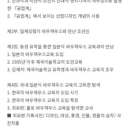
1.
신규식과 박찬익 조선의 근대적 엔지니어의 자부심으로 발행
한
『
공업계
』
2.
『
공업계
』
에서 보이는 산업디자인 개념의 시원
제
2
부
.
일제강점기 바우하우스와 만난 조선인
제
3
장
.
동경 유학을 통한 일본식 바우하우스 교육과의 만남
1.
일본의 바우하우스교육 도입
2. 1935
년 이후 제국미술학교의 도안교육
3.
김재석
:
제국미술학교 유학생과 바우하우스 교육의 조우
제
4
장
.
국내 일본식 바우하우스 교육의 고독한 탐색
1.
한국의 바우하우스 교육의 도입 시기
2.
한국의 바우하우스 교육의 도입 특징
3.
최유련
:
홀로 바우하우스 교육을 탐색한 교사
■
최유련 기록사진
/
디자인
,
데상
,
풍경
,
인물
,
정물의 습작
/
사
진작품