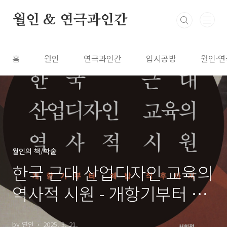
본문 바로가기
월인 & 연극과인간
홈
월인
연극과인간
입시공방
월인·연
월인의 책/학술
한국 근대 산업디자인 교육의
역사적 시원 - 개항기부터 해
방 직후까지
by 연인
2025. 3. 21.