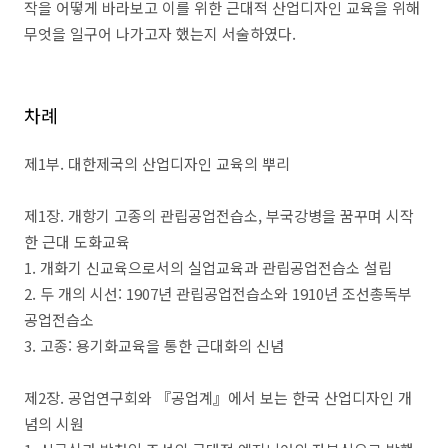
작을 어떻게 바라보고 이를 위한 근대적 산업디자인 교육을 위해
무엇을 일구어 나가고자 했는지 서술하였다
.
차례
제
1
부
.
대한제국의 산업디자인 교육의 뿌리
제
1
장
.
개항기 고종의 관립공업전습소
,
부국강병을 꿈꾸며 시작
한 근대 도화교육
1.
개화기 신교육으로서의 실업교육과 관립공업전습소 설립
2.
두 개의 시선
: 1907
년 관립공업전습소와
1910
년 조선총독부
공업전습소
3.
고종
:
용기화교육을 통한 근대화의 신념
제
2
장
.
공업연구회와
『
공업계
』
에서 보는 한국 산업디자인 개
념의 시원