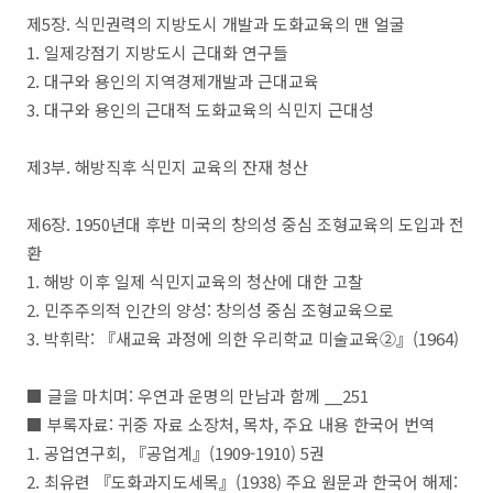
제
5
장
.
식민권력의 지방도시 개발과 도화교육의 맨 얼굴
1.
일제강점기 지방도시 근대화 연구들
2.
대구와 용인의 지역경제개발과 근대교육
3.
대구와 용인의 근대적 도화교육의 식민지 근대성
제
3
부
.
해방직후 식민지 교육의 잔재 청산
제
6
장
. 1950
년대 후반 미국의 창의성 중심 조형교육의 도입과 전
환
1.
해방 이후 일제 식민지교육의 청산에 대한 고찰
2.
민주주의적 인간의 양성
:
창의성 중심 조형교육으로
3.
박휘락
:
『
새교육 과정에 의한 우리학교 미술교육
②』
(1964)
■
글을 마치며
:
우연과 운명의 만남과 함께
__
251
■
부록자료
:
귀중 자료 소장처
,
목차
,
주요 내용 한국어 번역
1.
공업연구회
,
『
공업계
』
(1909-1910) 5
권
2.
최유련
『
도화과지도세목
』
(1938)
주요 원문과 한국어 해제
: