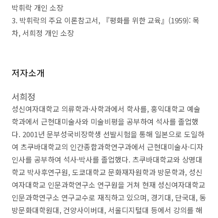
박휘락 개인 소장
3.
박휘락의 주요 이론참고서
,
『
평화를 위한 교육
』
(1959):
목
차
,
서희정 개인 소장
저자소개
서희정
성신여자대학교 의류학과
·
사학과에서 학사를
,
홍익대학교 예술
학과에서 근현대미술사와 미술비평을 공부하여 석사를 졸업했
다
. 2001
년 문부성국비장학생 선발시험을 통해 일본으로 도일하
여 츠쿠바대학교의 인간종합과학연구과에서 근현대미술사
·
디자
인사를 공부하여 석사
·
박사를 졸업했다
.
츠쿠바대학교와 상명대
학교 박사후연구원
,
도쿄대학교 문화재자원학과 방문학과
,
성신
여자대학교 인문과학연구소 연구원을 거쳐 현재 성신여자대학교
인문과학연구소 연구교수로 재직하고 있으며
,
경기대
,
단국대
,
동
방문화대학원대
,
건양사이버대
,
서울디지털대 등에서 강의를 해