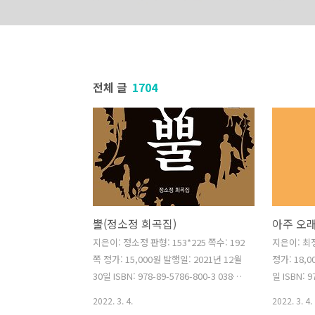
전체 글
1704
the PRODUCE
바로가기
바로가기
뿔(정소정 희곡집)
아주 오래
지은이: 정소정 판형: 153*225 쪽수: 192
지은이: 최정
쪽 정가: 15,000원 발행일: 2021년 12월
정가: 18,0
30일 ISBN: 978-89-5786-800-3 03810
일 ISBN: 9
극작가 정소정의 희곡집. 그간 발표된 희
책은 전주를
2022. 3. 4.
2022. 3. 4.
곡 다섯 편을 묶었다. 정소정의 작품 세계
인 극작가 