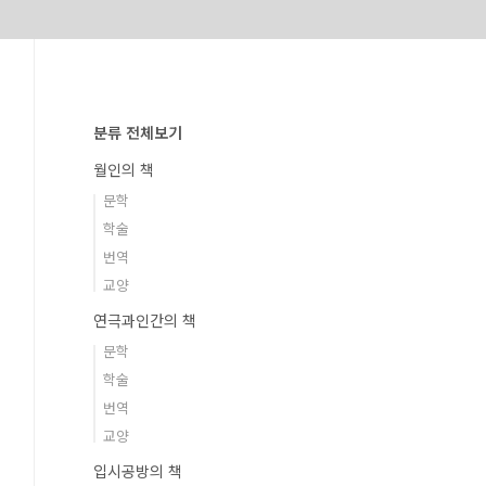
분류 전체보기
월인의 책
문학
학술
번역
교양
연극과인간의 책
문학
학술
번역
교양
입시공방의 책