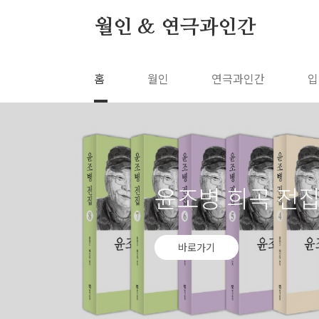
본문 바로가기
월인 & 연극과인간
홈
월인
연극과인간
입
윤조병 희곡 
바로가기