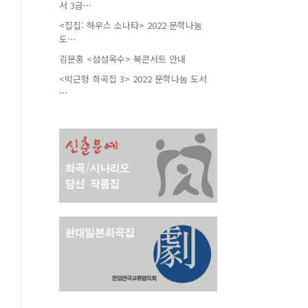
서 3급⋯
<집집: 하우스 소나타> 2022 문학나눔
도⋯
김문홍 <섬섬옥수> 북콘서트 안내
<박근형 희곡집 3> 2022 문학나눔 도서
⋯