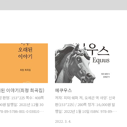
R
완역 헨리크 입센 희곡 전집 출간
된 이야기(최정 희곡집)
에쿠우스
 판형: 153*225 쪽수: 408쪽
저자: 피터 쉐퍼 저, 오세곤 역 사양: 신국
00원 발행일: 2021년 12월 30
판(153*225) / 280쪽 정가: 16,000원 발
78-89-5786-801-0 03810 이
행일: 2022년 1월 10일 ISBN: 978-89-
 중심으로 활발하게 활동 중
5786-799-0 03840 영화 의 원작 희곡으
2022. 3. 4.
최정의 첫 희곡집이다. 이 책에
로 유명한 극작가 피터 쉐퍼가 1973년 발