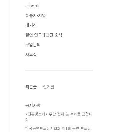
e-book
학술지·저널
매거진
월인·연극과인간 소식
구입문의
자료실
최근글
인기글
공지사항
<진홍빛소녀> 무단 전재 및 복제를 금합니
다
한국공연프로듀서협회 제1회 공연 프로듀