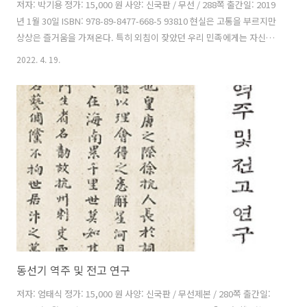
저자: 박기용 정가: 15,000 원 사양: 신국판 / 무선 / 288쪽 출간일: 2019
년 1월 30일 ISBN: 978-89-8477-668-5 93810 현실은 고통을 부르지만
상상은 즐거움을 가져온다. 특히 외침이 잦았던 우리 민족에게는 자신과
가족의 목숨을 보전하는 능력을 갈망했다. 그래서 선비들이 단을 이루어
2022. 4. 19.
신선을 수련하거나 도술을 배우고, 의약, 점술까지 겸비하여 위기에 대응
하려는 상상을 했던 것이다. 이런 선인들의 염원은 이야기로 전해지고 있
다. 조선시대에 기록된 많은 설화집 중에서 선인들의 이러한 행적에 관한
이야기를 가려서 다른 문화와 비교, 대조, 해설하여 일상에 지치고, 고단
한 삶을 회복하는 데 작으나마 도움을 주고 싶다. 차례 Ⅰ. 설화의 특징
Ⅱ. 이상향을 다녀온 사람들 1. ..
동선기 역주 및 전고 연구
저자: 엄태식 정가: 15,000 원 사양: 신국판 / 무선제본 / 280쪽 출간일: