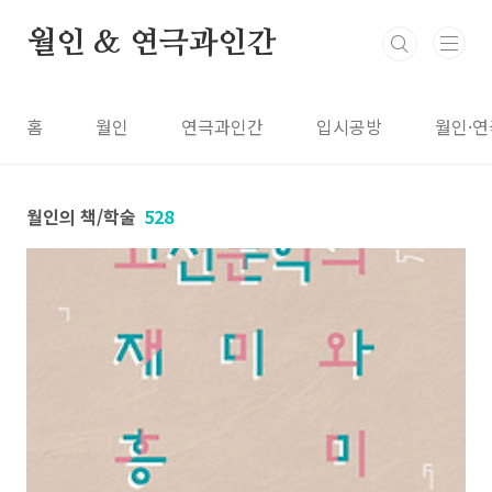
본문 바로가기
월인 & 연극과인간
홈
월인
연극과인간
입시공방
월인·연
월인의 책/학술
528