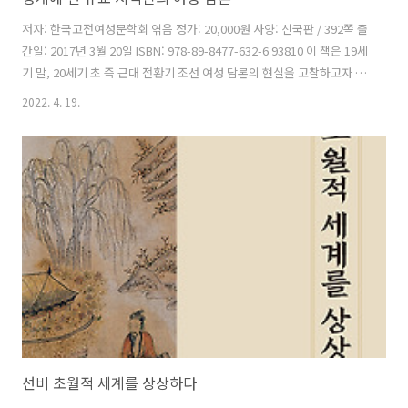
저자: 한국고전여성문학회 엮음 정가: 20,000원 사양: 신국판 / 392쪽 출
간일: 2017년 3월 20일 ISBN: 978-89-8477-632-6 93810 이 책은 19세
기 말, 20세기 초 즉 근대 전환기 조선 여성 담론의 현실을 고찰하고자 하
는 의도로 기획되었다. 1부에서는 열녀 관련 글과 여성 교육의 내용을 검
2022. 4. 19.
토하면서 당대 여성 인식의 전반을 다루었다. 섹슈얼리티는 정절 이데올
로기 측면에서, 또 여성 교육은 어떤 여성상을 이상적 여성으로 간주했는
가를 알 수 있는 근거가 되기 때문이다. 2부는 19세기 말, 20세기 초 유교
지식인들의 여성 인식을 개별적으로 접근한 논문들을 수록한 것이다. 각
각의 글을 모아 보면, 위정척사파에 속하는 유교 지식인들이 주장했던 여
성 담론의 성격이 귀납적으로 드러..
선비 초월적 세계를 상상하다