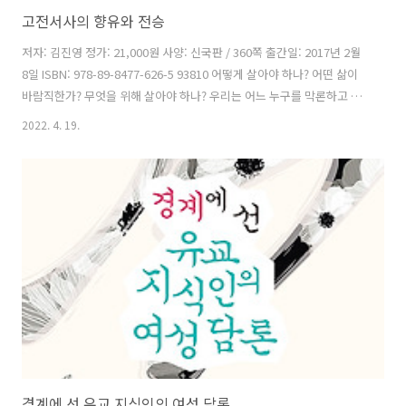
고전서사의 향유와 전승
저자: 김진영 정가: 21,000원 사양: 신국판 / 360쪽 출간일: 2017년 2월
8일 ISBN: 978-89-8477-626-5 93810 어떻게 살아야 하나? 어떤 삶이
바람직한가? 무엇을 위해 살아야 하나? 우리는 어느 누구를 막론하고 이
러한 의문을 품고 산다. 그렇다고 그 정답을 쉽게 알 수 있는 것도 아니다.
2022. 4. 19.
그래서 우리는 다른 사람의 삶에 관심을 기울인다. 다른 사람의 삶을 자
신의 삶과 견주어 보기 위해서다. 이러한 관심이 충족되도록 양식화된 것
이 바로 서사문학이다. 서사문학이 초월적이든 세속적이든 간에 우리의
삶을 의미 있게 다룬 이유도 여기에 있다. 특히 고전서사에는 삶의 문제
가 복합적으로 엮여 있다. 굴곡진 삶을 특화된 이념 속에 배치해 놓았기
때문이다. 종교적인 이념, 사회적인 이..
경계에 선 유교 지식인의 여성 담론