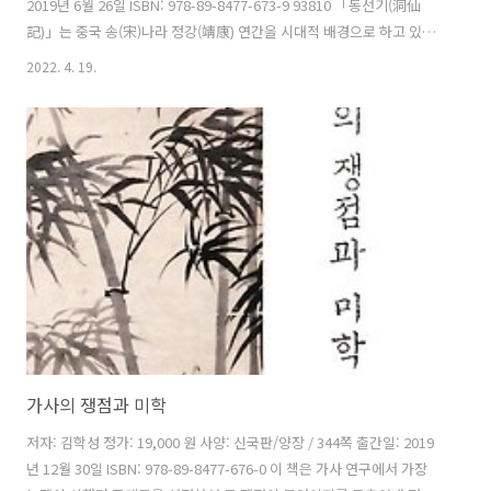
2019년 6월 26일 ISBN: 978-89-8477-673-9 93810 「동선기(洞仙
記)」는 중국 송(宋)나라 정강(靖康) 연간을 시대적 배경으로 하고 있는
한문소설이다. 주지하듯이 중국은 이때에 일어난 ‘정강의 변’으로 인해
2022. 4. 19.
북송(北宋)이 멸망하고 남송(南宋) 시대로 접어드는데, 「동선기」는 이
러한 어지러운 시대에 피어난, 동선과 서문적의 사랑 이야기다. 「동선
기」는 현재 학계에서 17세기에 창작된 소설로 보고 있으나, 명확한 근
거가 있는 것은 아니다. 「동선기」는 대부분의 고전소설들처럼 작자 및
창작 시기 미상의 한문소설이다. 「동선기」는 국문본도 존재하는데, 늦
어도 19세기에는 필사본이 유통되었으며 20세기 ..
가사의 쟁점과 미학
저자: 김학성 정가: 19,000 원 사양: 신국판/양장 / 344쪽 출간일: 2019
년 12월 30일 ISBN: 978-89-8477-676-0 이 책은 가사 연구에서 가장