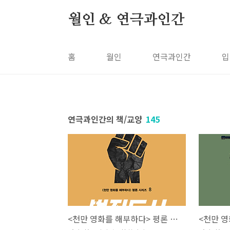
본문 바로가기
월인 & 연극과인간
홈
월인
연극과인간
입
연극과인간의 책/교양
145
<천만 영화를 해부하다> 평론 시리즈 8. 범죄도시