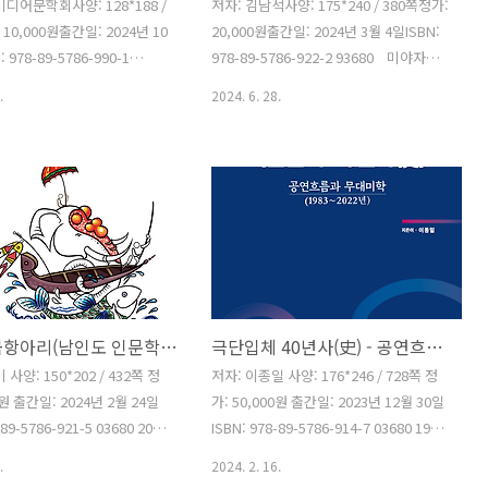
디어문학회사양: 128*188 /
저자: 김남석사양: 175*240 / 380쪽정가:
 10,000원출간일: 2024년 10
20,000원출간일: 2024년 3월 4일ISBN:
 978-89-5786-990-1
978-89-5786-922-2 93680 미야자키
한국 미디어 문화를 분석하고 천
하야오의 애니메이션 센과 치히로의 행방
.
2024. 6. 28.
이유를 찾기 위해 한국미디어
불명>의 텍스트를 분석한 책.센과 치히로
출간한 평론 시리즈 의 7번째
의 행방불명>에는 제의도 있고, 생태도
 시리즈는 온 국민을 분노하게
있고, 성과 섹스와 매춘도 있다. 단순한 성
을 분석한 평론집이다.어째서
장으로 뭉뚱그릴 수 없는 여성, 가족, 불
 택하였고, 그렇게나 분노했
화, 연애, 불륜의 층위도 도사리고 있었
의 제목처럼 해당 영화를 샅
다. 이 책에서 전부 다 공개하지는 않았지
본다. 차례 1. 독재자의 봄/조
만, 그 외에도 우리 삶의 여러 측면과 일상
와 영화 그리고 허구: (2023)/
의 다양한 세목과 연관된 적지 않은 해석
스토리텔링으로서의 /안성호4.
이 가능하다. 그러한 해석 한 겹을 한 층의
숨겨둔 금항아리(남인도 인문학 이야기)
극단입체 40년사(史) - 공연흐름과 무대미학(1983~2022년)
득 채운 영화 /유지민5. 천만
의미망이라고 할 때, 센과 치히로의 행방
하다: , 분노로 가득 채운 겨
불명> 텍스트는 수십 겹, 어쩌면 수백 겹
사양: 150*202 / 432쪽 정
저자: 이종일 사양: 176*246 / 728쪽 정
 12.12는 다시 반복될 수 있
의미의 지층을 함축하고 있다고 할 것이
0원 출간일: 2024년 2월 24일
가: 50,000원 출간일: 2023년 12월 30일
분석학을 ..
다. 차례[책을 내며] 텍..
-89-5786-921-5 03680 20년
ISBN: 978-89-5786-914-7 03680 1983
 여행과 생활을 오갔던 평론
년 창단한 극단입체의 40년사. 무대미학
.
2024. 2. 16.
 남인도 인문학 이야기. 처음
이 살아 숨 쉬는 공연의 가치를 모토로 40