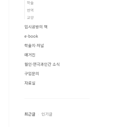
학술
번역
교양
입시공방의 책
e-book
학술지·저널
매거진
월인·연극과인간 소식
구입문의
자료실
최근글
인기글