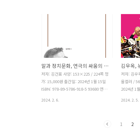
의 좋고 그름을 평하거나 논하기 보다는,
에는 여행자
작품을 소개하고 창, 제작자나 배우들의
었다가 새색
괄목할 만 한, 성장과 제 몫을 톡톡히 해내
가 알지 못
는 창, 제작자와 배우들을 격려하고, 관객
이야기하고자
들의 작품에 대한 이해를 돕는 길라잡이
스러운 건물
역할과 더불어 작품의 홍보나 마케팅에
쳐 강한 
조금이라도 도움이 될 수 있으면 하는 바
다채로운 
램으로, 일련의 공연을 본 소감을 칼럼 형
책의 특징이
말과 정치문화, 연극의 싸움의 기술(김건표 칼럼)
식으로 글을 써 다양한 매체를 통해 공개
도에 관심이
했습니다.’공연을 사랑하는 유희성의 마
이와 같이 
저자: 김건표 사양: 153×225 / 224쪽 정
저자: 김우옥
음이 가득 실린 유희성의 무대 읽기 더 스
는다. 20
가: 15,000원 출간일: 2024년 1월 15일
올컬러 / 5
테이지>는 2009년부터 올해까지 ..
흔치 않은 
ISBN: 978-89-5786-918-5 93680 연극
2024년 1월 
문화 ..
평론가 김건표 교수(대경대학교 연극영화
919-2 0
2024. 2. 6.
2024. 2. 5.
과)가 『동시대연극읽기』, 『장면연기
초대 원장 
텍스트』, 『한국연극의 승부사들』에
그 5년간의 
이어 칼럼집 『말과 정치문화, 연극의 싸
‘맛’을 본
1
2
움의 기술』을 출간했다. 이번 칼럼집은
에 매료되어
연극구조를 통해 한국사회의 정치문화 현
이를 계획하