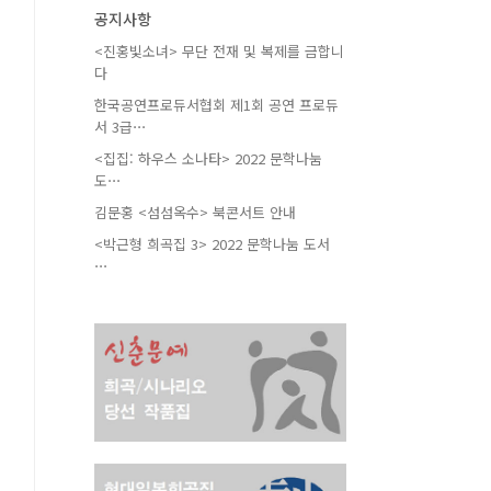
공지사항
<진홍빛소녀> 무단 전재 및 복제를 금합니
다
한국공연프로듀서협회 제1회 공연 프로듀
서 3급⋯
<집집: 하우스 소나타> 2022 문학나눔
도⋯
김문홍 <섬섬옥수> 북콘서트 안내
<박근형 희곡집 3> 2022 문학나눔 도서
⋯