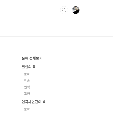
분류 전체보기
월인의 책
문학
학술
번역
교양
연극과인간의 책
문학