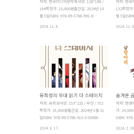
저자: 한국미디어문학회사양: 128*188 /
저자: 한국미
164쪽정가: 10,000원출간일: 2024년 10
132쪽정가:
월 5일ISBN: 978-89-5786-991-8
월 5일ISBN:
04680 한국 미디어 문화를 분석하고 천
04680 
2024. 11. 6.
2024. 11. 6
만 영화의 이유를 찾기 위해 한국미디어
만 영화의 
문화학회가 출간한 평론 시리즈 의 7번째
문화학회가 
서적.8번째 시리즈는 엄청난 인기로 시즌
서적.7번째
3까지 나온 국민 오락 영화 를 분석한 평
했던 영화 
론집이다.어떤 매력으로 관객들은 를 자
국민들은 을
꾸만 보게 되는 걸까? 시즌 3까지 나오게
는가.시리즈
매력은 무엇일까?책 시리즈의 제목처럼
샅이 해부해
해당 영화를 샅샅이 해부해본다. 차례 1.
수진2. 역사
K- 히어로 영화의 등장 /유지민2. 영웅과
박언영3. 
유희성의 무대 읽기 더 스테이지
반영웅 그리고 꿈의 공장과 죽음충동/곽
스크린을 가
정연3. 한국영화 위기 속 독보적인 존재
영화를 해부
저자: 유희성사양: 153*225 / 무선 / 752
저자: 변영미 
시리즈 - 범죄도시 1편을 중심으로/안성
울/이홍래6.
쪽정가: 25,000원출간일: 2024년 5월 31
가: 24,00
호4. 시리즈의 글로벌 포부와..
다! - 정신
일ISBN: 978-89-5786-913-0 03680 걸
ISBN: 978
출한 연출가이자, 연극과 뮤지컬의 오래
간 인도로의
2024. 6. 17.
2024. 2. 26
된 팬인 유희성의 공연 후기 모음집.‘작품
가 변영미의