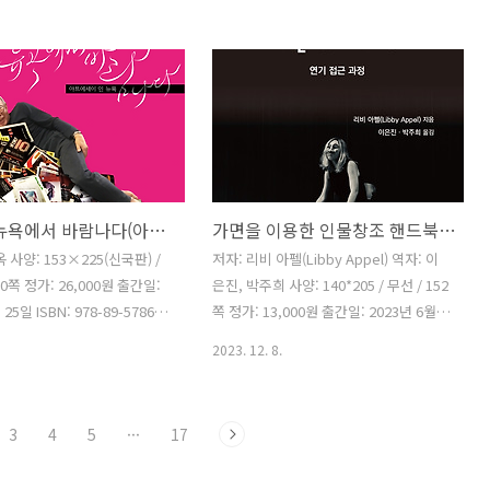
로 시작했으나, 수련자가 되
년 동안 이루어진 극단입체의 10년 주기
시가 되기도 한 저자는 우리
별 작품 경향과 특징, 공연의 내용과 현장
했던 인도의 깊은 매력에 관해
성 등 공연 작품론 성격을 더하고자 프로
 한다. 화려한 연극과 고풍
그램 북에 수록된 대표의 말, 기획의 말,
, 그리고 즐거운 사람들이 뭉
작의, 연출의 말, 작품 줄거리 등을 정리,
에너지를 내뿜는 인도만큼이나
수록하였다. 또한 극단의 현장을 낱낱이
사진과 재미있는 문체들이 이
보여주는 극단입체의 창작산실은 극단과
다. 어쩌면 인도인 보다도 인
공연 관련 사진, 홍보 및 각종 자료, 해외
김우옥, 뉴욕에서 바람나다(아트에세이 인 뉴욕)
가면을 이용한 인물창조 핸드북(연기 접근 과정)
 있는 저자는 여느 여행 에세
공연 화보, 프로그램 북 모음 등으로 편성
짧은 여행기를 쓰고자 하지 않
했으며, 공연물의 무대디자인을 선두로
 사양: 153×225(신국판) /
저자: 리비 아펠(Libby Appel) 역자: 이
년이라는 세월 동안 경험해 온,
극단입체의 활약, 공연평, 학술 및 인터뷰
60쪽 정가: 26,000원 출간일:
은진, 박주희 사양: 140*205 / 무선 / 152
경험과 인도에 숨겨진 다양한
자료를 수록했다...
25일 ISBN: 978-89-5786-
쪽 정가: 13,000원 출간일: 2023년 6월
3680 한국예술종합학교 연극원
30일 ISBN: 978-89-5786-880-5 93680
2023. 12. 8.
김우옥 교수의 뉴욕‘예술’살이
가면은 배우에게 완벽한 도구가 된다. 가
기록. 1965년 처음 뉴욕의
면은 나 자신 외의 다른 누군가 될 수 있도
 저자는 뉴욕에서의 ‘예술’살이
록 하는 자유를 주는 것과 동시에, 보다 더
3
4
5
···
17
 2012년 뉴욕에서의 일년살
나 자신일 수 있게 해준다. 가면은 배우가
고 80 가까운 나이도 잊고 뉴
자신의 생각을 소통할 수 있게 몸을 조직