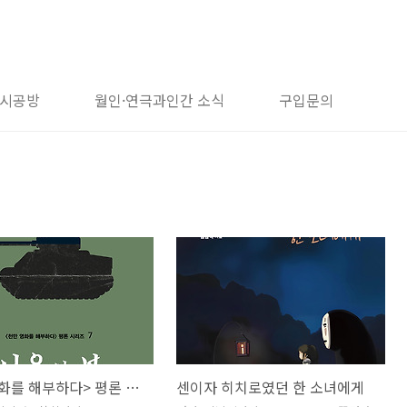
시공방
월인·연극과인간 소식
구입문의
<천만 영화를 해부하다> 평론 시리즈 7. 서울의 봄
센이자 히치로였던 한 소녀에게