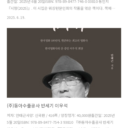
출간일: 2025년 6월 20일ISBN: 978-89-8477-746-0 03810 동인지
『시향(2025)』. 이 시집은 워싱턴문인회의 작품을 엮은 책이다. 책에
담긴 주옥같은 작품을 통해 독자들은 작품 세계로 안내한다. 차례시강혜
2025. 6. 19.
옥권귀순권향옥김경숙김문교 김영기김영실김은국김인식김행자 노세웅
박앤박양자서윤석윤석호이경희이김은이정자이진영정두현정혜선차영
대최은숙홍원애황안 시조류명수 이우암 저자소개워싱턴문인회시문학
회
(주)동아수출공사 반세기 이우석
저자: 안태근사양: 신국판 / 416쪽 / 양장정가: 40,000원출간일: 2025년
5월 20일ISBN: 978-89-8477-754-3 93810 『㈜동아수출공사 반세기