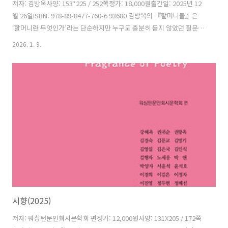
저자: 김방옥사양: 153*225 / 252쪽정가: 18,000원출간일: 2025년 12
월 26일ISBN: 978-89-8477-760-6 93680 김방옥의 『할머니들』은
‘할머니란 무엇인가’라는 단순하지만 누구도 충분히 묻지 않았던 질문에
서 출발해, 급격히 길어진 노년의 시간 속에 놓인 오늘날의 할머니들을
2026. 1. 9.
사회적·문화적·서사적 관점에서 차분히 살펴보는 책이다. 이 책은 빈곤
과 고독, 돌봄과 죽음이라는 냉혹한 노년의 현실을 외면하지 않으면서도,
연극·영화·드라마 속에 등장하는 수많은 할머니 인물들을 통해 할머니
가 하나의 고정된 이미지나 미덕으로 환원될 수 없는 존재임을 보여준다.
저자는 그리스 비극에서 현대의 한국 및 해외 작품에 이르기까지 동서고
금의 서사를 가로지르며, 시대와 매체에 따라 변화해온 할..
시향(2025)
저자: 워싱턴문인회시문학회 편정가: 12,000원사양: 131X205 / 172쪽