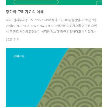
향가와 고려가요의 이해
저자: 신재홍사양: 153*225 / 239쪽정가: 17,000원출간일: 2026년 2월
26일ISBN: 978-89-8477-767-5 93810 향가와 고려가요를 연구해 오면
서 두 장르 사이의 관련성이 생각한 것보다 훨씬 긴밀하다고 여겨졌다.
한국어 시가의 유구한 역사 속에 두 장르가 차지하는 위상과 의의는 대단
2026. 5. 8.
히 중요한 것인데, 그에 비해 장르 간 연관성을 찾는 노력은 미흡하지 않
았나 싶다. 이 책은 이러한 문제의식을 바탕으로 이제까지 해 온 향가 및
고려가요 연구를 결산하려는 의도에서 집필한 것이다.향가와 고려가요
의 현존 자료가 워낙 희귀하다 보니 각 장르가 생멸한 수백 년의 역사 속
에 수많은 작품이 창작, 향유된 흔적이 아주 희미하게만 남아 있다. 당대
시가 문학의 번성함을 아득한 배후에 남겨 ..