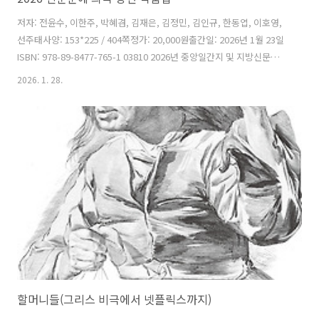
저자: 전윤수, 이한주, 박혜겸, 김재은, 김정민, 김인규, 한동엽, 이호영,
선주태사양: 153*225 / 404쪽정가: 20,000원출간일: 2026년 1월 23일
ISBN: 978-89-8477-765-1 03810 2026년 중앙일간지 및 지방신문에서
주최한 신춘문예 희곡 부문 당선작품 모음집이다. 신춘문예에 당선한 9
2026. 1. 28.
인의 프로필과 당선작, 당선소감을 함께 수록하였다. 전윤수 강릉 96>,
이한주 익명의 원칙>, 박혜겸 창고에선 신선도 유지>, 김재은 홀드>, 김
정민 실화를 바탕으로 함>, 김인규 베드 아일랜드>, 한동엽 꿈에서 아빠
죽이기>, 이호영 포말>, 선주태 항해사>까지 모두 아홉 작품이 실려 있
다. 차례전윤수 강릉 96>(강원일보)이한주 익명의 원칙>(조선일보)박혜
겸 창고에선 신선도 유지..
할머니들(그리스 비극에서 넷플릭스까지)